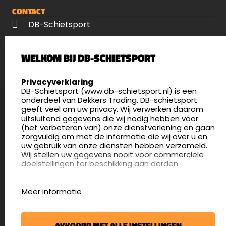
CONTACT
DB-Schietsport
Palenrij 1
WELKOM BIJ DB-SCHIETSPORT
5411 LX Zeeland
Nederland
SELECT LANGUAGE
Privacyverklaring
DB-Schietsport (www.db-schietsport.nl) is een
4.8
onderdeel van Dekkers Trading. DB-schietsport
172 beoordelingen
geeft veel om uw privacy. Wij verwerken daarom
info@db-schietsport.nl
uitsluitend gegevens die wij nodig hebben voor
(het verbeteren van) onze dienstverlening en gaan
Openingstijden
zorgvuldig om met de informatie die wij over u en
uw gebruik van onze diensten hebben verzameld.
Dinsdag en donderdag: 13:00 - 17:00 én 18:00 - 21:00
Wij stellen uw gegevens nooit voor commerciële
uur
doelstellingen ter beschikking aan derden.
Winkelen op afspraak
Cookies
Woensdag: 09:30 - 15:00 uur
Meer informatie
Afspraak maken
Google Analytics
DB-Schietsport maakt gebruik van Google
Nieuwsbrief
Analytics om bij te houden hoe gebruikers de
AKKOORD MET ALLE INSTELLINGEN