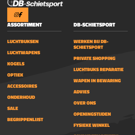
ASSORTIMENT
DB-SCHIETSPORT
LUCHTBUKSEN
WERKEN BIJ DB-
SCHIETSPORT
LUCHTWAPENS
PRIVATE SHOPPING
KOGELS
LUCHTBUKS REPARATIE
OPTIEK
WAPEN IN BEWARING
ACCESSOIRES
ADVIES
ONDERHOUD
OVER ONS
SALE
OPENINGSTIJDEN
BEGRIPPENLIJST
FYSIEKE WINKEL