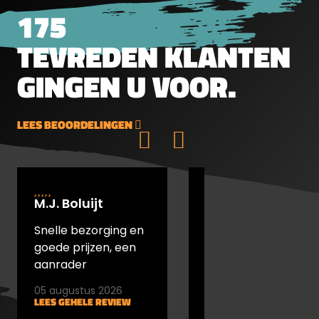
pistool bij DB schietsport.
175
TEVREDEN KLANTEN
GINGEN U VOOR.
LEES BEOORDELINGEN
M.J. Boluijt
johan bakker
Snelle bezorging en
snel verstuurd en
goede prijzen, een
goede prijs
aanrader
05 augustus 2026
05 augustus 2026
LEES GEHELE REVIEW
LEES GEHELE REVIEW