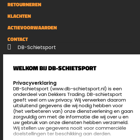
RETOURNEREN
KLACHTEN
ACTIEVOORWAARDEN
CONTACT
DB-Schietsport
Palenrij 1
WELKOM BIJ DB-SCHIETSPORT
5411 LX Zeeland
Nederland
SELECT LANGUAGE
Privacyverklaring
DB-Schietsport (www.db-schietsport.nl) is een
4.8
onderdeel van Dekkers Trading. DB-schietsport
175 beoordelingen
geeft veel om uw privacy. Wij verwerken daarom
info@db-schietsport.nl
uitsluitend gegevens die wij nodig hebben voor
(het verbeteren van) onze dienstverlening en gaan
Openingstijden
zorgvuldig om met de informatie die wij over u en
uw gebruik van onze diensten hebben verzameld.
Dinsdag en donderdag: 13:00 - 17:00 én 18:00 - 21:00
Wij stellen uw gegevens nooit voor commerciële
uur
doelstellingen ter beschikking aan derden.