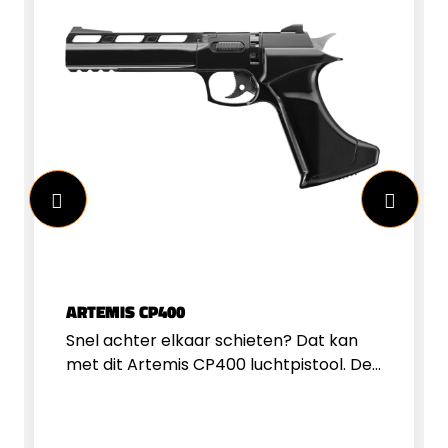
ARTEMIS CP400
Snel achter elkaar schieten? Dat kan
met dit Artemis CP400 luchtpistool. De
Artemis is een zogenaamd CO2 pistool,
met een 12 grams&nbsp;CO2 capsule
kunt u ongeveer 40x schieten. Het