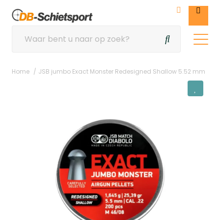
Home
JSB jumbo Exact Monster Redesigned Shallow 5.52 mm