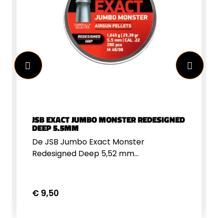
JSB EXACT JUMBO MONSTER REDESIGNED
DEEP 5.5MM
De JSB Jumbo Exact Monster
Redesigned Deep 5,52 mm
luchtdrukkogeltjes zijn speciaal
ontwikkeld voor krachtige
luchtdrukwapens. Dankzij hun
€ 9,50
bolvormige kop en nauwkeurige
afwerking bieden ze uitstekende