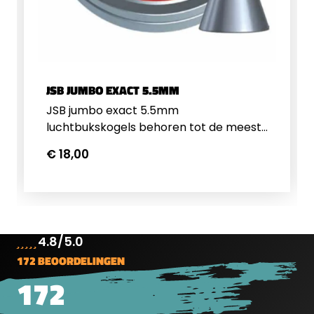
JSB JUMBO EXACT 5.5MM
JSB jumbo exact 5.5mm
luchtbukskogels behoren tot de meest
precieze en consistente
€ 18,00
luchtbukskogeltjes op de markt. Deze
5.52mm kogeltjes hebben een gewicht
van 1,03 gram/15,89 grain. Een blikje
bevat 500 kogeltjes. Op zoek naar
andere formaten? Bekijk ze hier.
4.8/5.0
172 BEOORDELINGEN
172