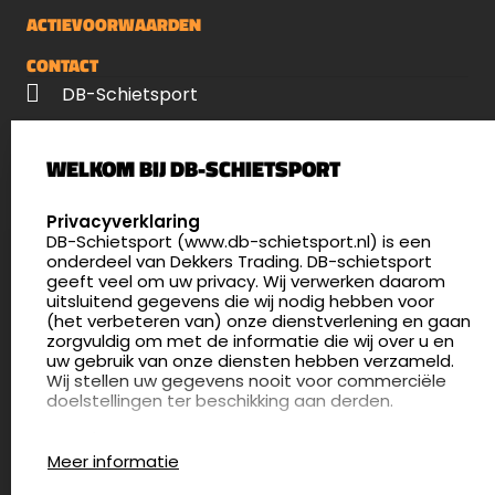
ACTIEVOORWAARDEN
CONTACT
DB-Schietsport
Palenrij 1
WELKOM BIJ DB-SCHIETSPORT
5411 LX Zeeland
Nederland
SELECT LANGUAGE
Privacyverklaring
DB-Schietsport (www.db-schietsport.nl) is een
4.8
onderdeel van Dekkers Trading. DB-schietsport
172 beoordelingen
geeft veel om uw privacy. Wij verwerken daarom
info@db-schietsport.nl
uitsluitend gegevens die wij nodig hebben voor
(het verbeteren van) onze dienstverlening en gaan
Openingstijden
zorgvuldig om met de informatie die wij over u en
uw gebruik van onze diensten hebben verzameld.
Dinsdag en donderdag: 13:00 - 17:00 én 18:00 - 21:00
Wij stellen uw gegevens nooit voor commerciële
uur
doelstellingen ter beschikking aan derden.
Winkelen op afspraak
Cookies
Woensdag: 09:30 - 15:00 uur
Meer informatie
Afspraak maken
Google Analytics