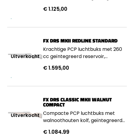
260 cc reservoir en STX
€ 1.125,00
precisieloop.
FX DRS MKII REDLINE STANDARD
Krachtige PCP luchtbuks met 260
cc geïntegreerd reservoir,
gelamineerde kolf en STX loop.
€ 1.595,00
FX DRS CLASSIC MKII WALNUT
COMPACT
Compacte PCP luchtbuks met
walnoothouten kolf, geïntegreerd
210 cc reservoir en zeer hoge
€ 1.084,99