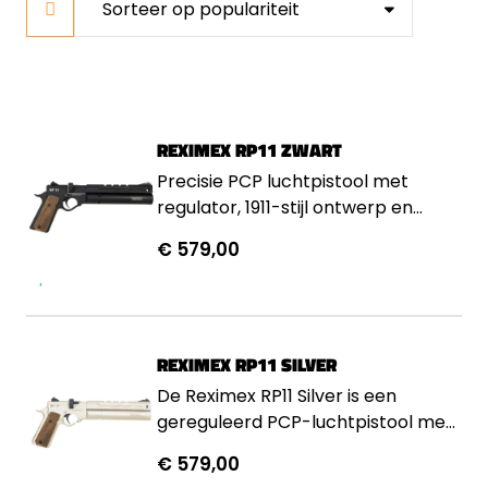
REXIMEX RP11 ZWART
Precisie PCP luchtpistool met
regulator, 1911-stijl ontwerp en
keuze uit 4.5 mm of 5.5 mm kaliber.
€ 579,00
REXIMEX RP11 SILVER
De Reximex RP11 Silver is een
gereguleerd PCP-luchtpistool met
intern instelbare regelaar, 1911-
€ 579,00
aluminium frame met Turks