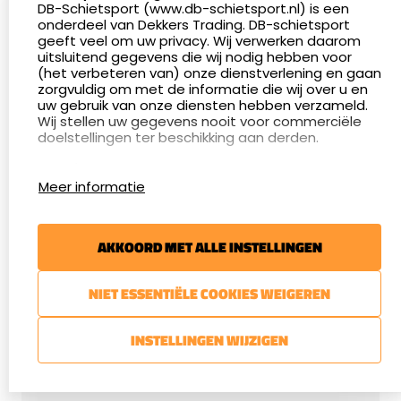
DB-Schietsport (www.db-schietsport.nl) is een
onderdeel van Dekkers Trading. DB-schietsport
Dinsdag: 13:00 - 17:00 en 18:00 - 21:00 uur
geeft veel om uw privacy. Wij verwerken daarom
uitsluitend gegevens die wij nodig hebben voor
Woensdag 09:30 - 15:00 uur
(het verbeteren van) onze dienstverlening en gaan
zorgvuldig om met de informatie die wij over u en
Donderdag: 13:00 - 17:00 en 18:00 - 21:00 uur
uw gebruik van onze diensten hebben verzameld.
Wij stellen uw gegevens nooit voor commerciële
doelstellingen ter beschikking aan derden.
VEELGESTELDE VRAGEN OVER
Cookies
LUCHTBUKSEN
Meer informatie
Google Analytics
DB-Schietsport maakt gebruik van Google
Analytics om bij te houden hoe gebruikers de
We kunnen ons voorstellen dat u mogelijk nog
AKKOORD MET ALLE INSTELLINGEN
website gebruiken en hoe effectief de Adwords-
vragen heeft over luchtbuksen. We zetten daarom
advertenties van Dekkers trading bij Google
graag een aantal vragen met antwoord voor u op
zoekresultaatpagina’s zijn. De aldus verkregen
NIET ESSENTIËLE COOKIES WEIGEREN
informatie wordt, met inbegrip van het adres van
een rij.
uw computer (IP-adres), overgebracht naar en
door Google opgeslagen op servers in de
INSTELLINGEN WIJZIGEN
Verenigde Staten. Lees het privacybeleid van
Google voor meer informatie. U treft ook het
IS EEN LUCHTBUKS LEGAAL IN NEDERLAND?
privacybeleid van Google Analytics hier aan.
HEB IK EEN VERGUNNING NODIG?
Google gebruikt deze informatie om bij te houden
Ja, in Nederland is het legaal om een