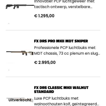
Innovatief PCP luchtgeweer met
tactisch ontwerp, verstelbare
regulator en extreme precisie op
€ 1.295,00
lange afstand.
FX DRS PRO MKII MDT SNIPER
Professionele PCP luchtbuks met
MDT chassis, 73 cc plenum en slug-
optimized STX precisieloop.
€ 2.995,00
FX DRS CLASSIC MKII WALNUT
STANDARD
Luxe PCP luchtbuks met
walnoothouten kolf, geïntegreerd