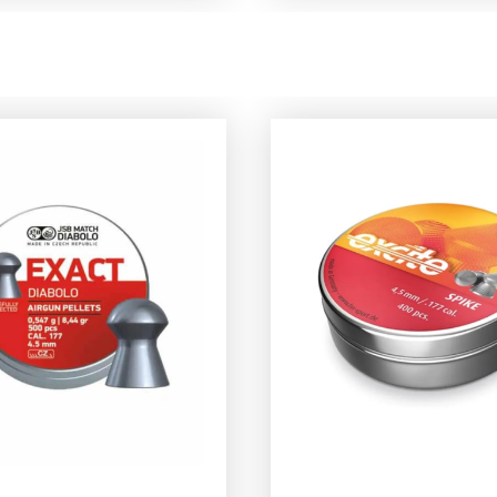
maliseerde
een indrukwekkend h
boogvorm en een
massadichtheid, bied
t van 33 grain, bieden
deze slugs uitzonderli
lugs een vlakke
stabiliteit en
tische baan en
windbestendigheid – 
ende stabiliteit tijdens
wat u nodig heeft voo
cht.De diepe hollow
betrouwbaar
zorgt voor maximale
langeafstandsschiete
ing bij impact, wat
een hoge ballistische
eert in een hoge
coëfficiënt (0.212 – 0.
eoverdracht.
behouden de slugs hu
kertijd draagt dit
snelheid én energie o
p bij aan een
grote afstanden. Het
al balanspunt,
resultaat? Een vlakke,
or u met deze slugs
stabiele baan en
onsistent en
ongeëvenaarde precis
urig kunt
schot na schot.Voor 
en.Met een
alleen het allerbeste 
ische coëfficiënt van