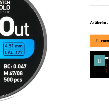
Artikelnr
TOE
V