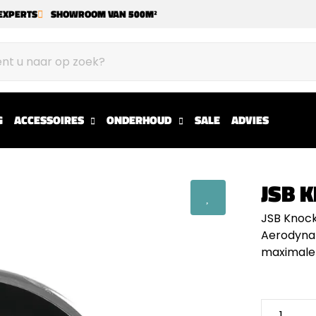
EXPERTS
SHOWROOM VAN 500M²
G
ACCESSOIRES
ONDERHOUD
SALE
ADVIES
JSB 
JSB Knock 
Aerodynam
maximale