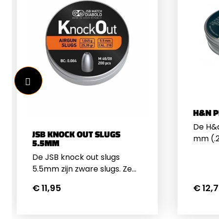
H&N P
De H&a
JSB KNOCK OUT SLUGS
mm (.2
5.5MM
33 grai
De JSB knock out slugs
ontwik
5.5mm zijn zware slugs. Ze
langea
zijn geschikt voor PCP
kracht
€ 11,95
€ 12,
luchtgeweren. Knock out
luchtg
staat voor de kracht welke
aerod
de slugs leveren bij impact.