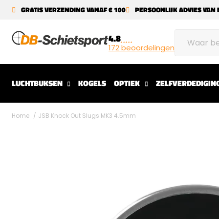
GRATIS VERZENDING VANAF € 100
PERSOONLIJK ADVIES VAN 
4.8
172 beoordelingen
LUCHTBUKSEN
KOGELS
OPTIEK
ZELFVERDEDIGIN
Home
JSB Knock Out Slugs MK3 4.5mm