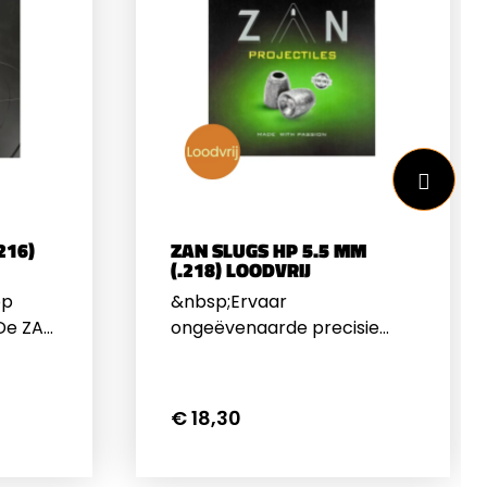
216)
ZAN SLUGS HP 5.5 MM
(.218) LOODVRIJ
op
&nbsp;Ervaar
De ZAN
ongeëvenaarde precisie
 (.216)
met de ZAN Slugs HP 5.5 mm
(.218) loodvrij de keuze voor
tters
schutters die topprestaties
€ 18,30
en
eisen zonder lood te
cht van
gebruiken. Deze Hollow
kop en
Point slugs van 15 grain