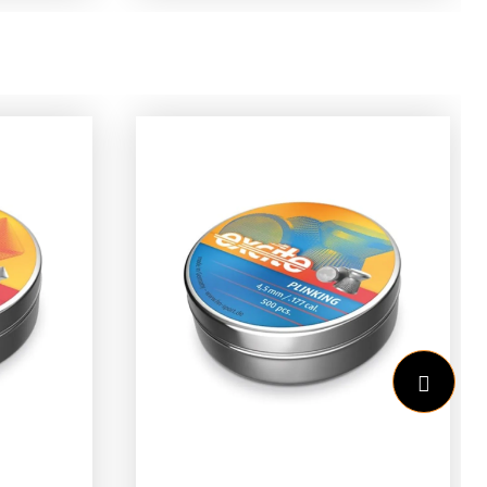
oge
bieden krachtige impact en
en
snelle expansie bij inslag,
jke
wat zorgt voor maximale
uitwerking op het
precies
doel.Dankzij het koude
r
persproces zijn de slugs
uitzonderlijk uniform in vorm,
n.Dankzij
gewicht en dichtheid
cruciaal voor constante
234)
nauwkeurigheid, schot na
n
schot. Met een lengte van
ver
7,3 mm en een diameter
van .218 zijn ze perfect
afgestemd op PCP-
luchtwapens met een
ie –
passend loopprofiel.Elke
wie
verpakking bevat 100 stuks,
telt –
veilig verpakt om schade