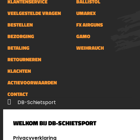
KLANTENSERVICE
BALLISTOL
VEELGESTELDE VRAGEN
UMAREX
BESTELLEN
FX AIRGUNS
BEZORGING
GAMO
BETALING
WEIHRAUCH
RETOURNEREN
KLACHTEN
ACTIEVOORWAARDEN
CONTACT
DB-Schietsport
Palenrij 1
WELKOM BIJ DB-SCHIETSPORT
5411 LX Zeeland
Nederland
SELECT LANGUAGE
Privacyverklaring