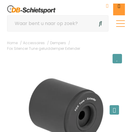
Home
Accessoires
Dempers
Fox Silencer Tune geluiddemper Extender