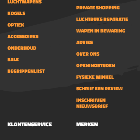
LUCHTWAPENS
PRIVATE SHOPPING
KOGELS
LUCHTBUKS REPARATIE
OPTIEK
WAPEN IN BEWARING
ACCESSOIRES
ADVIES
ONDERHOUD
OVER ONS
SALE
OPENINGSTIJDEN
BEGRIPPENLIJST
FYSIEKE WINKEL
SCHRIJF EEN REVIEW
INSCHRIJVEN
NIEUWSBRIEF
KLANTENSERVICE
MERKEN