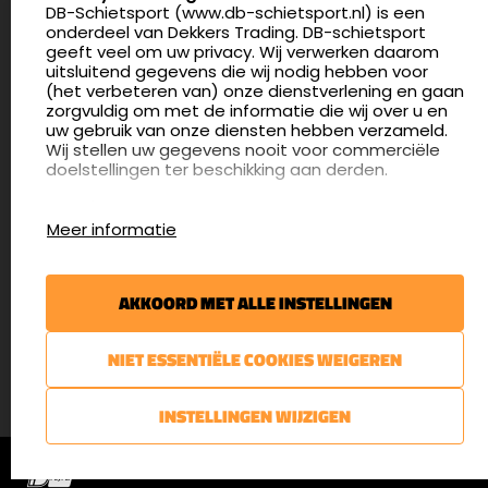
DB-Schietsport (www.db-schietsport.nl) is een
4.8
onderdeel van Dekkers Trading. DB-schietsport
175 beoordelingen
geeft veel om uw privacy. Wij verwerken daarom
info@db-schietsport.nl
uitsluitend gegevens die wij nodig hebben voor
(het verbeteren van) onze dienstverlening en gaan
Openingstijden
zorgvuldig om met de informatie die wij over u en
uw gebruik van onze diensten hebben verzameld.
Dinsdag en donderdag: 13:00 - 17:00 én 18:00 - 21:00
Wij stellen uw gegevens nooit voor commerciële
uur
doelstellingen ter beschikking aan derden.
Winkelen op afspraak
Cookies
Woensdag: 09:30 - 15:00 uur
Meer informatie
Afspraak maken
Google Analytics
DB-Schietsport maakt gebruik van Google
Nieuwsbrief
Analytics om bij te houden hoe gebruikers de
AKKOORD MET ALLE INSTELLINGEN
website gebruiken en hoe effectief de Adwords-
€5,- kortingsbon voor uw volgende bestelling.
advertenties van Dekkers trading bij Google
zoekresultaatpagina’s zijn. De aldus verkregen
Blijf op de hoogte van het laatste nieuws
NIET ESSENTIËLE COOKIES WEIGEREN
informatie wordt, met inbegrip van het adres van
uw computer (IP-adres), overgebracht naar en
door Google opgeslagen op servers in de
AANMELDEN
INSTELLINGEN WIJZIGEN
Verenigde Staten. Lees het privacybeleid van
Google voor meer informatie. U treft ook het
© DB-Schietsport 2026 |
Algemene voorwaarden
|
Privacyverklaring
privacybeleid van Google Analytics hier aan.
Google gebruikt deze informatie om bij te houden