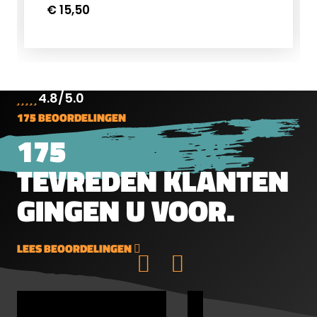
Regelmatig vervangen voorkomt
€ 15,50
prestatieverlies door
vervuiling.Specificaties:Merk: FOX
SilencerProductcode: Fox FiberKleur:
OranjeGewicht: 14 gramLengte: 220 mm
4.8/5.0
175 BEOORDELINGEN
175
TEVREDEN KLANTEN
GINGEN U VOOR.
LEES BEOORDELINGEN