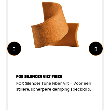
van Nederlandse bodem, waar
vakmanschap en precisie
samenkomen.Bij bestelling is de
adapter verkrijgbaar in verschillende
maten, afgestemd op de externe
diameter van de loop of loopmantel.
FOX SILENCER VILT FIBER
FOX Silencer Tune Fiber Vilt – Voor een
stillere, scherpere demping speciaal op
maat voor het FOX Silencer Tune
verlengstuk.Filtert hoge tonen effectief
voor een zachter geluidsprofiel.