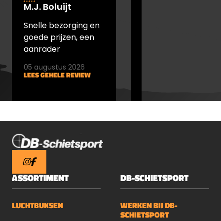
M.J. Boluijt
johan bakker
Snelle bezorging en
snel verstuurd en
goede prijzen, een
goede prijs
aanrader
05 augustus 2026
05 augustus 2026
LEES GEHELE REVIEW
LEES GEHELE REVIEW
ASSORTIMENT
DB-SCHIETSPORT
LUCHTBUKSEN
WERKEN BIJ DB-
SCHIETSPORT