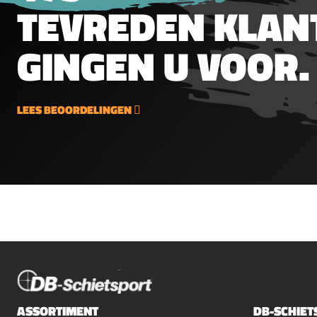
TEVREDEN KLAN
vormen.&nbsp;Spits Kop
met messing punt5.5mm
(.22")1.1g16gr200 stuks per
GINGEN U VOOR.
blik
LEES BEOORDELINGEN
ASSORTIMENT
DB-SCHIET