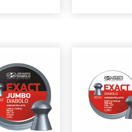
demping.Eigenschap
ulling. De HW97 is al
Weihrauch HW100 FS
en van een vaste
demperBuitendiamete
, daar kunt u deze
30mmLengte:
 additioneel op
200mmGewicht:
igen voor optimale
122grAfwerking: mat
ng.Eigenschappen
zwartVulling: foam
auch HW97
rBuitendiameter:
engte:
Gewicht:
fwerking: mat
ulling: foamGeschikt
.5 en 5.5mm