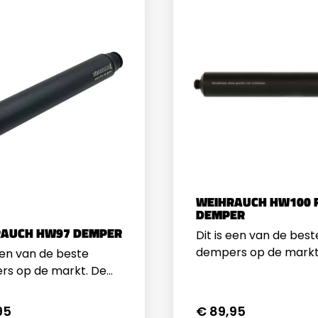
WEIHRAUCH HW100 
DEMPER
RAUCH HW97 DEMPER
Dit is een van de best
dempers op de markt
 een van de beste
constructie is heel si
s op de markt. De
maakt gebruik van e
uctie is heel simpel en
foam vulling. Zeer go
gebruik van een
95
€ 89,95