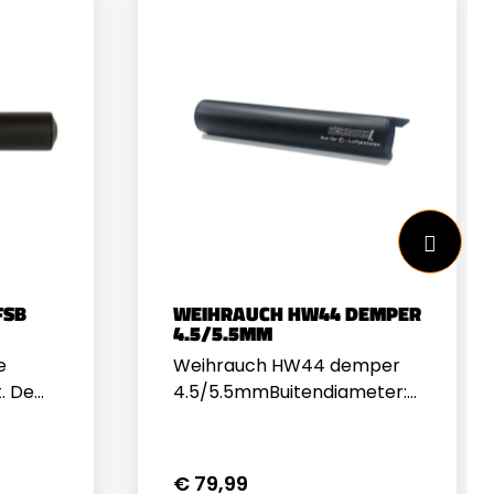
FSB
WEIHRAUCH HW44 DEMPER
4.5/5.5MM
e
Weihrauch HW44 demper
. De
4.5/5.5mmBuitendiameter:
mpel en
27mmLengte:
en
57mmGewicht:
ede
56grAfwerking: mat
€ 79,99