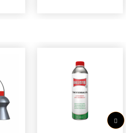
pen
zwartVulling: foamDemper
B
past enkel op de
r:
HW44Geschikt voor 4.5mm
&amp; 5.5mm