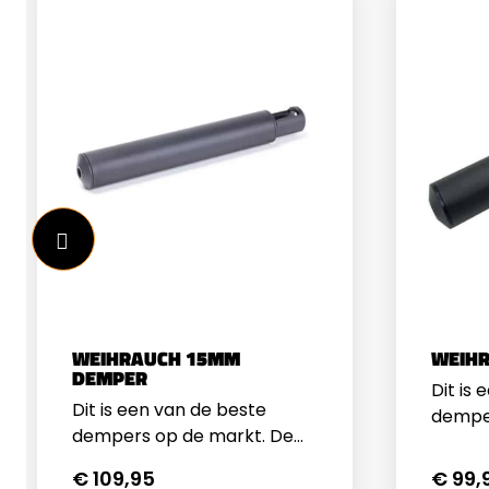
WEIHRAUCH 15MM
WEIH
DEMPER
Dit is
Dit is een van de beste
demper
dempers op de markt. De
constr
constructie is heel simpel en
maakt 
€ 109,95
€ 99,
maakt gebruik van een