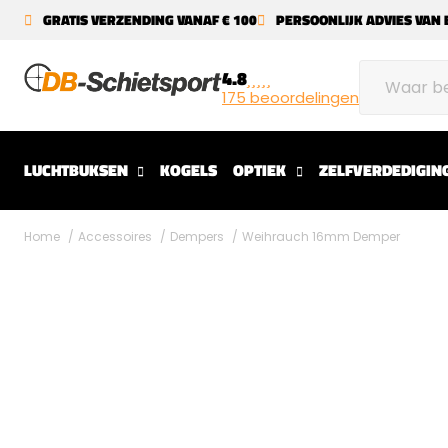
GRATIS VERZENDING VANAF € 100
PERSOONLIJK ADVIES VAN 
4.8
175 beoordelingen
LUCHTBUKSEN
KOGELS
OPTIEK
ZELFVERDEDIGIN
Home
Accessoires
Dempers
Weihrauch 16mm Demper