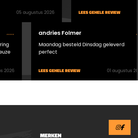
ideaal voor onderhoud van
machines zoals cirkelzagen,
LEES GEHELE REVIEW
05 augustus 2026
boor- en draaibanken,
precisie-instrumenten en
andries Folmer
gereedschappen. Ook in de
levensmiddelenindustrie
ring
Maandag besteld Dinsdag geleverd
veilig inzetbaar voor
euze
perfect
onderhoud aan vul- en
sluitmachines. Verwijdert
roest, neutraliseert
LEES GEHELE REVIEW
s 2026
01 augustus 2
handzweet en beschermt
kwetsbare
metaaloppervlakken
langdurig.Auto &amp;
MotorBallistol beschermt en
onderhoudt metalen en
kunststof onderdelen van
auto’s en motoren.
MERKEN
Voorkomt bevriezing van