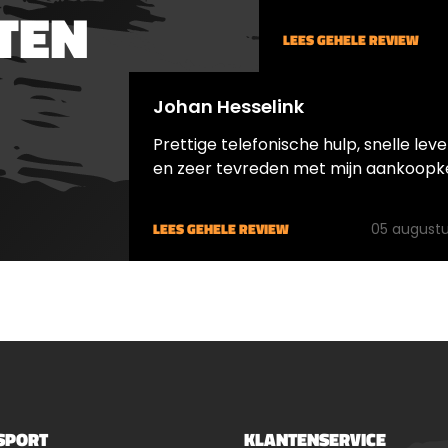
TEN
LEES GEHELE REVIEW
Johan Hesselink
Prettige telefonische hulp, snelle leve
en zeer tevreden met mijn aankoopk
LEES GEHELE REVIEW
05 augustu
SPORT
KLANTENSERVICE