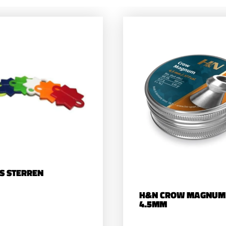
S STERREN
H&N CROW MAGNUM
4.5MM