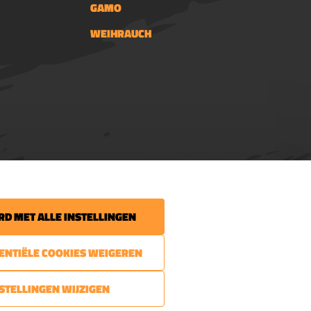
GAMO
WEIHRAUCH
 uw volgende bestelling.
D MET ALLE INSTELLINGEN
 het laatste nieuws
SENTIËLE COOKIES WEIGEREN
STELLINGEN WIJZIGEN