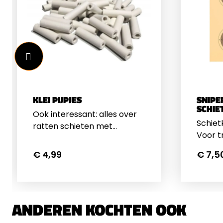
KLEI PIJPJES
SNIPE
SCHIE
Ook interessant: alles over
Schiet
ratten schieten met
Voor t
luchtbuks
Geschi
€ 4,99
€ 7,5
en sta
kogelv
50 stu
regelm
ANDEREN KOCHTEN OOK
hier he
assort