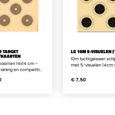
R TARGET
LG 10M 5-VISUELEN (
TKAARTEN
10m luchtgeweer schi
kaarten 14x14 cm –
met 5-visuelen 14cm x 14cm
raining en competitie.
Prijs is per 100 stuks
kt voor luchtbuksen
0
€ 7,50
ndaard
angers.Verpakt per
ks – ideaal voor
atig gebruik.Bekijk
t volledige
iment schietdoelen.