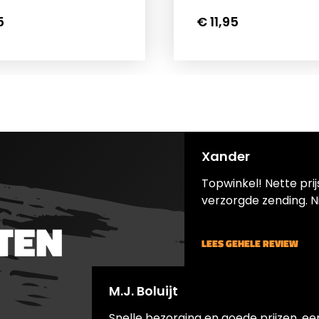
5
€ 11,95
Xander
Topwinkel! Nette pri
verzorgde zending. N
TEN
LEES GEHELE REVIEW
M.J. Boluijt
Snelle bezorging en goede prijzen, ee