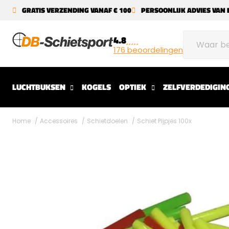
GRATIS VERZENDING VANAF € 100
PERSOONLIJK ADVIES VAN 
4.8
176 beoordelingen
LUCHTBUKSEN
KOGELS
OPTIEK
ZELFVERDEDIGIN
Home
Accessoires
Schietdoelen
Schiet Pijpjes 100x