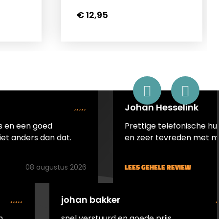
€ 12,95
Johan Hesselink
js en een goed
Prettige telefonische hul
iet anders dan dat.
en zeer tevreden met m
LEES GEHELE REVIEW
08 augustus 2026
johan bakker
n
snel verstuurd en goede prijs