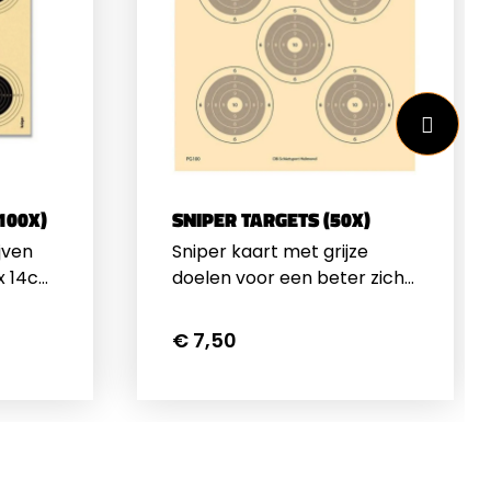
100X)
SNIPER TARGETS (50X)
jven
Sniper kaart met grijze
doelen voor een beter zicht
van het draadkruis in de
richtkijker.&nbsp;20cm x
€ 7,50
22cmPrijs is per 50 stuks