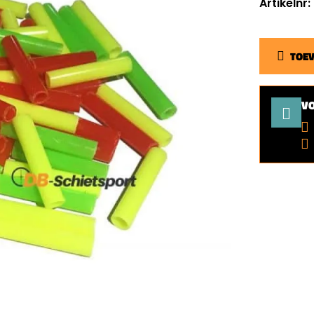
Artikelnr
TOE
V