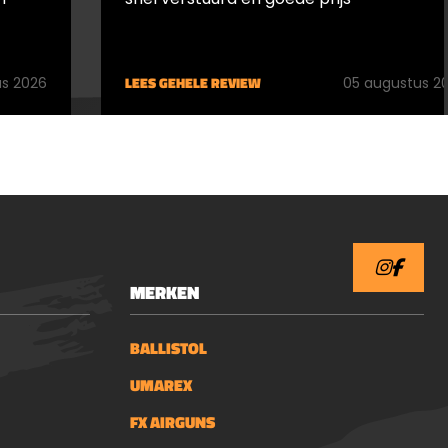
LEES GEHELE REVIEW
s 2026
05 augustus 2
MERKEN
BALLISTOL
UMAREX
FX AIRGUNS