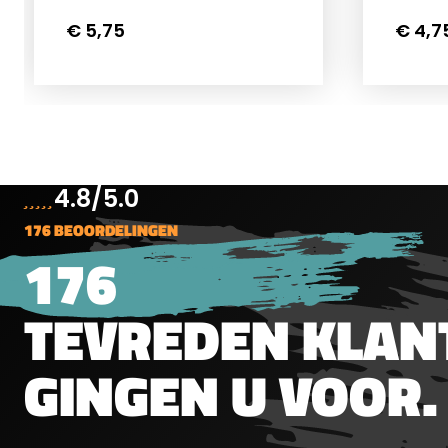
€ 5,75
€ 4,7
.5mm
4.8/5.0
176 BEOORDELINGEN
176
TEVREDEN KLAN
GINGEN U VOOR.