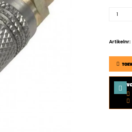
Artikelnr
TOE
V