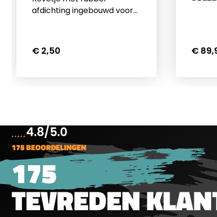
afdichting ingebouwd voor
het afdichten van
verbindingen.&nbsp;2 stuks
per verpakking1/8" BSF
€ 2,50
€ 89,
4.8/5.0
175 BEOORDELINGEN
175
TEVREDEN KLAN