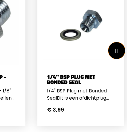
P -
1/4" BSP PLUG MET
BONDED SEAL
 1/8"
1/4" BSP Plug met Bonded
ellen
SealDit is een afdichtplug
e BSP
met de grotere 1/4" BSP
€ 3,99
 alle
Schroefdraad en een
slangen
Bonded Seal