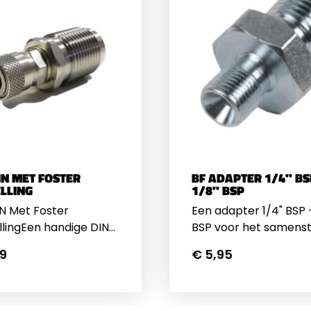
IN MET FOSTER
BF ADAPTER 1/4" BS
LLING
1/8" BSP
N Met Foster
Een adapter 1/4" BSP -
lingEen handige DIN
BSP voor het samenst
et Foster koppeling.
van eigen creaties. D
99
€ 5,95
 snel de vulslang van
schroefdraad past op
 verwijderen tijdens
gangbare perslucht 
ansport. Wordt ook
en vulsets.
k voor het het