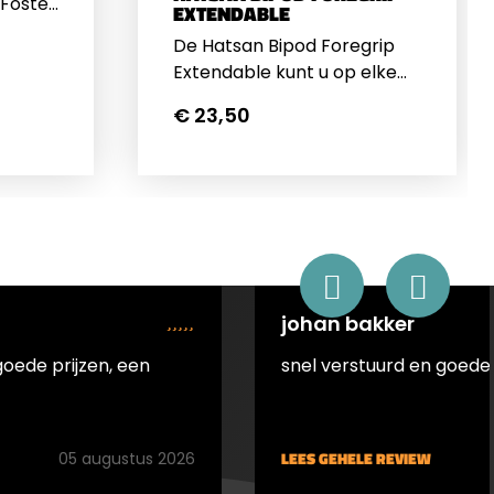
Foster
EXTENDABLE
ang te
De Hatsan Bipod Foregrip
t
Extendable kunt u op elke
uk in
picantinny rail aansluiten. U
 helpt
€ 23,50
kunt dit artikel tweeledig
teem te
gebruiken als ''fore grip'' en
t voor
als ''bipod'' wanneer u de
pootjes uitschuift.
johan bakker
goede prijzen, een
snel verstuurd en goede 
LEES GEHELE REVIEW
05 augustus 2026