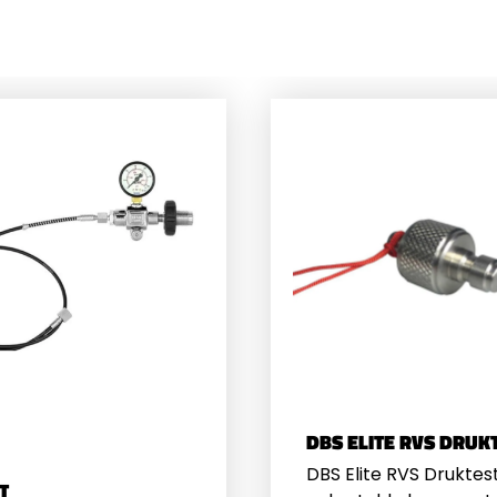
velen van lucht van
 naar de ander fles.
n zowel 200 BAR als
R Flessen
DBS ELITE RVS DRUK
DBS Elite RVS Druktes
T