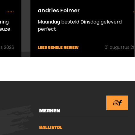
andries Folmer
ring
Maandag besteld Dinsdag geleverd
euze
perfect
LEES GEHELE REVIEW
s 2026
01 augustus 2
MERKEN
BALLISTOL