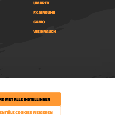
UMAREX
FX AIRGUNS
GAMO
WEIHRAUCH
 uw volgende bestelling.
D MET ALLE INSTELLINGEN
 het laatste nieuws
SENTIËLE COOKIES WEIGEREN