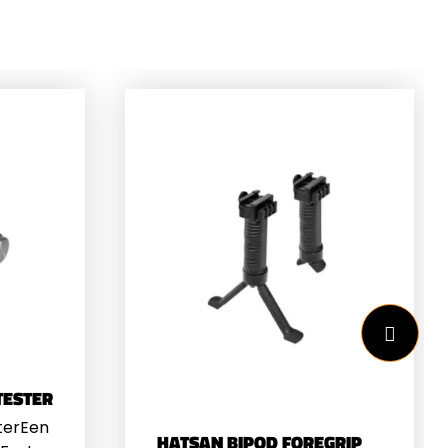
TESTER
terEen
HATSAN BIPOD FOREGRIP