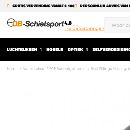
GRATIS VERZENDING VANAF € 100
PERSOONLIJK ADVIES VAN 
4.8
175 beoordelingen
LUCHTBUKSEN
KOGELS
OPTIEK
ZELFVERDEDIGIN
Home
Accessoires
PCP Benodigdheden
Best Fittings Verlengd