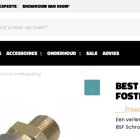
EXPERTS
SHOWROOM VAN 500M²
G
ACCESSOIRES
ONDERHOUD
SALE
ADVIES
e Foster Snelkoppeling
BEST
FOST
[1 be
Een verle
BSF Schr