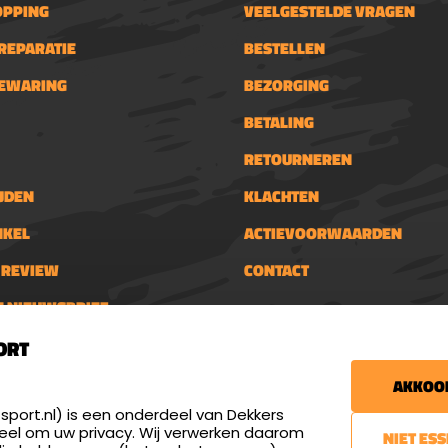
OPPING
VEELGESTELDE VRAGEN
REPARATIE
BESTELLEN
BEWARING
BEZORGING
BETALING
RETOURNEREN
JDEN
KLACHTEN
NKEL
ACTIEVOORWAARDEN
N REVIEW
CONTACT
N NIEUWSBRIEF
Nieuwsbrief
schietsport.nl
ORT
€5,- kortingsbon voor
tijden
AKKOOR
en donderdag: 13:00 - 17:00
Blijf op de hoogte van
- 21:00 uur
port.nl) is een onderdeel van Dekkers
veel om uw privacy. Wij verwerken daarom
NIET ES
AANMELDEN