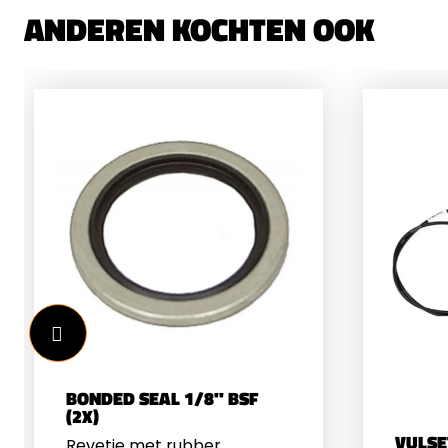
ANDEREN KOCHTEN OOK
BARVolledig RVS
overhe
de ene
Past i
300 BA
BONDED SEAL 1/8" BSF
(2X)
VULSE
Revetje met rubber