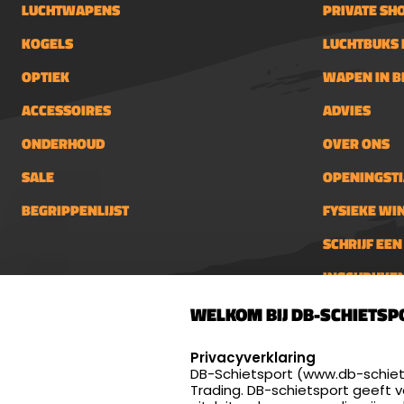
LUCHTWAPENS
PRIVATE SH
KOGELS
LUCHTBUKS 
OPTIEK
WAPEN IN 
ACCESSOIRES
ADVIES
ONDERHOUD
OVER ONS
SALE
OPENINGSTI
BEGRIPPENLIJST
FYSIEKE WI
SCHRIJF EE
INSCHRIJVE
DB-Schietsport
info@db-
WELKOM BIJ DB-SCHIETSP
Palenrij 1
Openings
SELECT LANGUAGE
Dinsdag 
5411 LX Zeeland
Privacyverklaring
én 18:00 
DB-Schietsport (www.db-schiets
Nederland
Trading. DB-schietsport geeft 