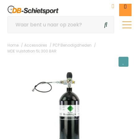
Home
Accessoires
PCP Benodigdheden
MDE Vulstation 5L 300 BAR