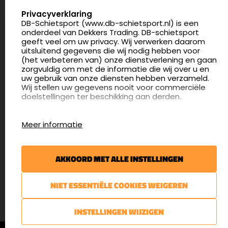
Nederland
SELECT LANGUAGE
Privacyverklaring
DB-Schietsport (www.db-schietsport.nl) is een
4.8
onderdeel van Dekkers Trading. DB-schietsport
175 beoordelingen
geeft veel om uw privacy. Wij verwerken daarom
info@db-schietsport.nl
uitsluitend gegevens die wij nodig hebben voor
(het verbeteren van) onze dienstverlening en gaan
Openingstijden
zorgvuldig om met de informatie die wij over u en
uw gebruik van onze diensten hebben verzameld.
Dinsdag en donderdag: 13:00 - 17:00 én 18:00 - 21:00
Wij stellen uw gegevens nooit voor commerciële
uur
doelstellingen ter beschikking aan derden.
Winkelen op afspraak
Cookies
Woensdag: 09:30 - 15:00 uur
Meer informatie
Afspraak maken
Google Analytics
DB-Schietsport maakt gebruik van Google
Nieuwsbrief
Analytics om bij te houden hoe gebruikers de
AKKOORD MET ALLE INSTELLINGEN
website gebruiken en hoe effectief de Adwords-
€5,- kortingsbon voor uw volgende bestelling.
advertenties van Dekkers trading bij Google
zoekresultaatpagina’s zijn. De aldus verkregen
Blijf op de hoogte van het laatste nieuws
NIET ESSENTIËLE COOKIES WEIGEREN
informatie wordt, met inbegrip van het adres van
uw computer (IP-adres), overgebracht naar en
door Google opgeslagen op servers in de
AANMELDEN
INSTELLINGEN WIJZIGEN
Verenigde Staten. Lees het privacybeleid van
Google voor meer informatie. U treft ook het
© DB-Schietsport 2026 |
Algemene voorwaarden
|