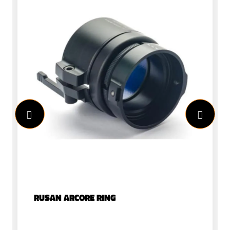
stationPersluchtfles 7L
300BarManometerBleedvalveKeuring
om de 5 Jaar1/8" BSP SlangensetStevige
voetGewicht: 11kgDiameter:
14cmHoogte: 74cmFlessen kunnen
uitsluitend leeg verstuurd worden via de
post.
RUSAN ARCORE RING