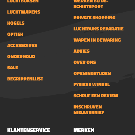
LUCHTBUKSEN
WERKEN BIJ DB-
SCHIETSPORT
LUCHTWAPENS
PRIVATE SHOPPING
KOGELS
LUCHTBUKS REPARATIE
OPTIEK
WAPEN IN BEWARING
ACCESSOIRES
ADVIES
ONDERHOUD
OVER ONS
SALE
OPENINGSTIJDEN
BEGRIPPENLIJST
FYSIEKE WINKEL
SCHRIJF EEN REVIEW
INSCHRIJVEN
NIEUWSBRIEF
KLANTENSERVICE
MERKEN