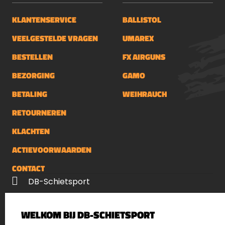
KLANTENSERVICE
BALLISTOL
VEELGESTELDE VRAGEN
UMAREX
BESTELLEN
FX AIRGUNS
BEZORGING
GAMO
BETALING
WEIHRAUCH
RETOURNEREN
KLACHTEN
ACTIEVOORWAARDEN
CONTACT
DB-Schietsport
Palenrij 1
WELKOM BIJ DB-SCHIETSPORT
5411 LX Zeeland