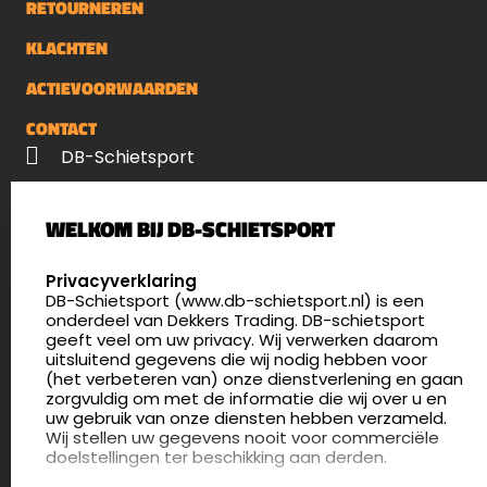
RETOURNEREN
KLACHTEN
ACTIEVOORWAARDEN
CONTACT
DB-Schietsport
Palenrij 1
WELKOM BIJ DB-SCHIETSPORT
5411 LX Zeeland
Nederland
SELECT LANGUAGE
Privacyverklaring
DB-Schietsport (www.db-schietsport.nl) is een
4.8
onderdeel van Dekkers Trading. DB-schietsport
176 beoordelingen
geeft veel om uw privacy. Wij verwerken daarom
info@db-schietsport.nl
uitsluitend gegevens die wij nodig hebben voor
(het verbeteren van) onze dienstverlening en gaan
Openingstijden
zorgvuldig om met de informatie die wij over u en
uw gebruik van onze diensten hebben verzameld.
Dinsdag en donderdag: 13:00 - 17:00 én 18:00 - 21:00
Wij stellen uw gegevens nooit voor commerciële
uur
doelstellingen ter beschikking aan derden.
Winkelen op afspraak