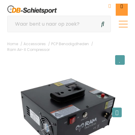
Home
Accessoires
PCP Benodigdheden
Ram Air-X Compressor