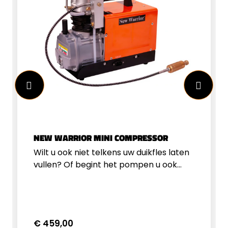
NEW WARRIOR MINI COMPRESSOR
Wilt u ook niet telkens uw duikfles laten
vullen? Of begint het pompen u ook
tegen te staan? Dan is deze New
Warrior mini compressor wellicht iets
voor u! Met deze mini compressor
pompt u snel en eenvoudig de cilinder
€ 459,00
van uw luchtgeweer vol, zodat u weer