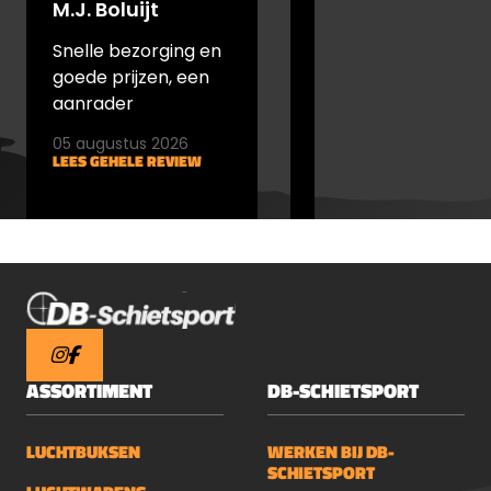
M.J. Boluijt
johan bakker
gebruik: deze patronen leveren
consistente prestaties en bieden een
Snelle bezorging en
snel verstuurd en
uitstekende prijs-kwaliteitverhouding.
goede prijzen, een
goede prijs
aanrader
05 augustus 2026
05 augustus 2026
LEES GEHELE REVIEW
LEES GEHELE REVIEW
ASSORTIMENT
DB-SCHIETSPORT
LUCHTBUKSEN
WERKEN BIJ DB-
SCHIETSPORT