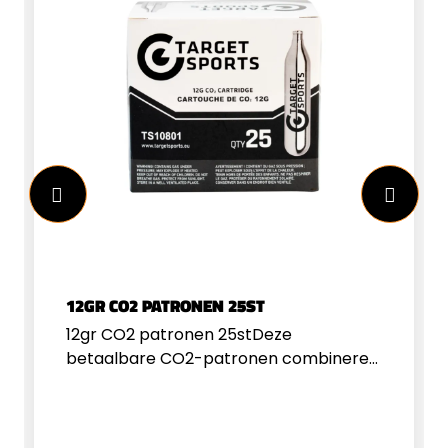
12GR CO2 PATRONEN 25ST
12gr CO2 patronen 25stDeze
betaalbare CO2-patronen combineren
betrouwbaarheid met een scherpe
prijs. Ze zorgen voor een constante
druk, zodat uw schietprestaties van