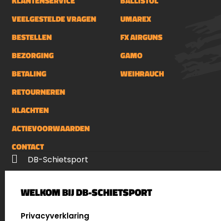
KLANTENSERVICE
BALLISTOL
VEELGESTELDE VRAGEN
UMAREX
BESTELLEN
FX AIRGUNS
BEZORGING
GAMO
BETALING
WEIHRAUCH
RETOURNEREN
KLACHTEN
ACTIEVOORWAARDEN
CONTACT
DB-Schietsport
Palenrij 1
WELKOM BIJ DB-SCHIETSPORT
5411 LX Zeeland
Nederland
SELECT LANGUAGE
Privacyverklaring