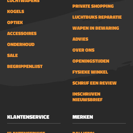
LUCHTWAPENS
PRIVATE SHOPPING
KOGELS
LUCHTBUKS REPARATIE
OPTIEK
WAPEN IN BEWARING
ACCESSOIRES
ADVIES
ONDERHOUD
OVER ONS
SALE
OPENINGSTIJDEN
BEGRIPPENLIJST
FYSIEKE WINKEL
SCHRIJF EEN REVIEW
INSCHRIJVEN
NIEUWSBRIEF
KLANTENSERVICE
MERKEN