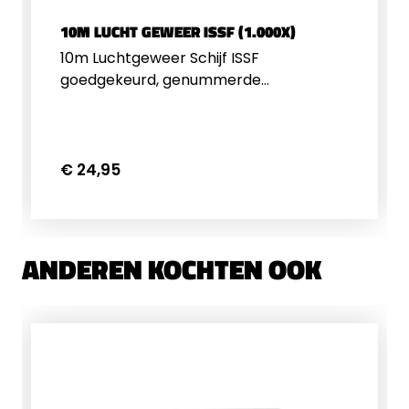
10M LUCHT GEWEER ISSF (1.000X)
10m Luchtgeweer Schijf ISSF
goedgekeurd, genummerde
kaarten.&nbsp;10cm x 10cmPrijs is per
1.000 stuks
€ 24,95
ANDEREN KOCHTEN OOK