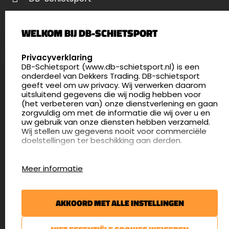
Palenrij 1
WELKOM BIJ DB-SCHIETSPORT
5411 LX Zeeland
Nederland
SELECT LANGUAGE
Privacyverklaring
DB-Schietsport (www.db-schietsport.nl) is een
4.8
onderdeel van Dekkers Trading. DB-schietsport
175 beoordelingen
geeft veel om uw privacy. Wij verwerken daarom
info@db-schietsport.nl
uitsluitend gegevens die wij nodig hebben voor
(het verbeteren van) onze dienstverlening en gaan
Openingstijden
zorgvuldig om met de informatie die wij over u en
uw gebruik van onze diensten hebben verzameld.
Dinsdag en donderdag: 13:00 - 17:00 én 18:00 - 21:00
Wij stellen uw gegevens nooit voor commerciële
uur
doelstellingen ter beschikking aan derden.
Winkelen op afspraak
Cookies
Woensdag: 09:30 - 15:00 uur
Meer informatie
Afspraak maken
Google Analytics
DB-Schietsport maakt gebruik van Google
Nieuwsbrief
Analytics om bij te houden hoe gebruikers de
AKKOORD MET ALLE INSTELLINGEN
website gebruiken en hoe effectief de Adwords-
€5,- kortingsbon voor uw volgende bestelling.
advertenties van Dekkers trading bij Google
zoekresultaatpagina’s zijn. De aldus verkregen
Blijf op de hoogte van het laatste nieuws