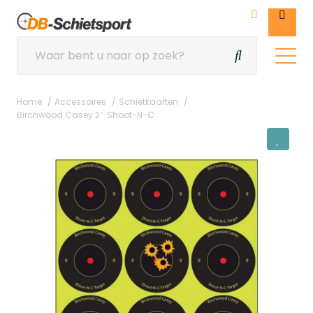
Home
Accessoires
Schietkaarten
Birchwood Casey 2″ Shoot-N-C