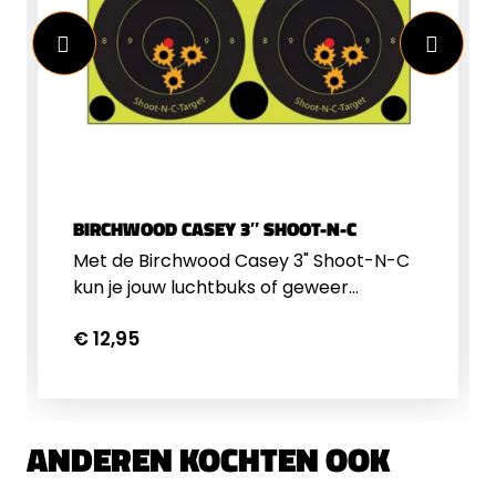
BIRCHWOOD CASEY 3″ SHOOT-N-C
Met de Birchwood Casey 3" Shoot-N-C
kun je jouw luchtbuks of geweer
gemakkelijk inschieten. Wanneer je een
€ 12,95
schot plaatst op de sticker kleurt de
plek rondom het schot fel op. Dankzij
deze felle kleur kun je vanaf een afstand
zien waar je geschoten hebt. Op deze
manier kun je de richtkijker perfect
ANDEREN KOCHTEN OOK
afstellen. De reactive targets hebben