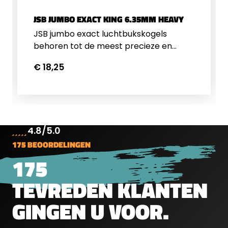
JSB JUMBO EXACT KING 6.35MM HEAVY
JSB jumbo exact luchtbukskogels
behoren tot de meest precieze en
consistente luchtbukskogeltjes op de
€ 18,25
markt. Deze 6.35mm luchtbuks
kogeltjes hebben een gewicht van 2,20
gram/33,95 grain. Een blikje bevat 300
kogeltjes.
4.8/5.0
175 BEOORDELINGEN
175
TEVREDEN KLANTEN
GINGEN U VOOR.