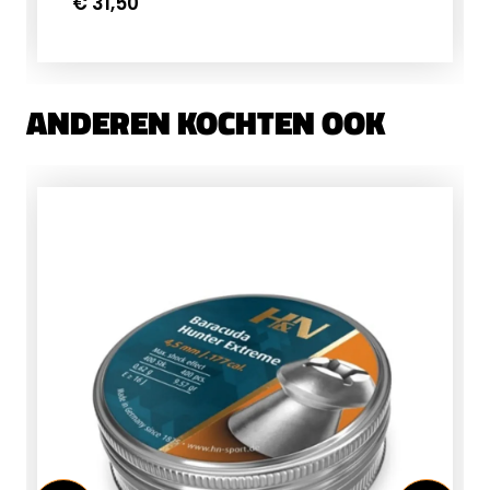
€ 31,50
genummerde wedstrijd
visuelen&nbsp;en 2x proef visuelen
ANDEREN KOCHTEN OOK