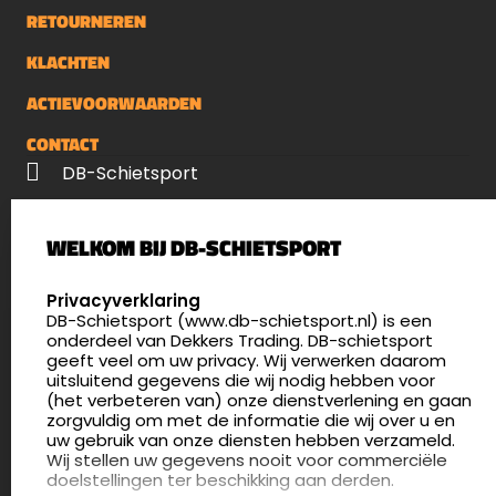
RETOURNEREN
KLACHTEN
ACTIEVOORWAARDEN
CONTACT
DB-Schietsport
Palenrij 1
WELKOM BIJ DB-SCHIETSPORT
5411 LX Zeeland
Nederland
SELECT LANGUAGE
Privacyverklaring
DB-Schietsport (www.db-schietsport.nl) is een
4.8
onderdeel van Dekkers Trading. DB-schietsport
176 beoordelingen
geeft veel om uw privacy. Wij verwerken daarom
info@db-schietsport.nl
uitsluitend gegevens die wij nodig hebben voor
(het verbeteren van) onze dienstverlening en gaan
Openingstijden
zorgvuldig om met de informatie die wij over u en
uw gebruik van onze diensten hebben verzameld.
Dinsdag en donderdag: 13:00 - 17:00 én 18:00 - 21:00
Wij stellen uw gegevens nooit voor commerciële
uur
doelstellingen ter beschikking aan derden.