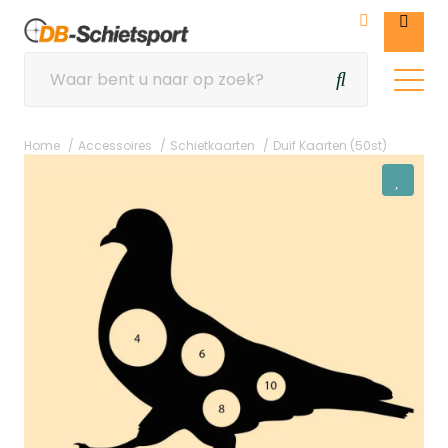
Home
Accessoires
Schietkaarten
Duif Kaarten (50st)