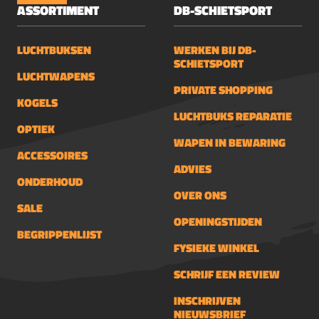
ASSORTIMENT
DB-SCHIETSPORT
LUCHTBUKSEN
WERKEN BIJ DB-
SCHIETSPORT
LUCHTWAPENS
PRIVATE SHOPPING
KOGELS
LUCHTBUKS REPARATIE
OPTIEK
WAPEN IN BEWARING
ACCESSOIRES
ADVIES
ONDERHOUD
OVER ONS
SALE
OPENINGSTIJDEN
BEGRIPPENLIJST
FYSIEKE WINKEL
SCHRIJF EEN REVIEW
INSCHRIJVEN
NIEUWSBRIEF