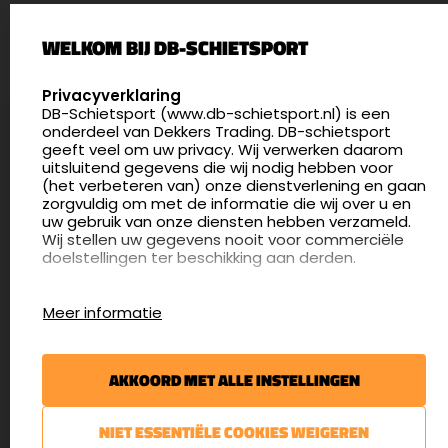
Palenrij 1
WELKOM BIJ DB-SCHIETSPORT
5411 LX Zeeland
Nederland
SELECT LANGUAGE
Privacyverklaring
DB-Schietsport (www.db-schietsport.nl) is een
4.8
onderdeel van Dekkers Trading. DB-schietsport
175 beoordelingen
geeft veel om uw privacy. Wij verwerken daarom
info@db-schietsport.nl
uitsluitend gegevens die wij nodig hebben voor
(het verbeteren van) onze dienstverlening en gaan
Openingstijden
zorgvuldig om met de informatie die wij over u en
uw gebruik van onze diensten hebben verzameld.
Dinsdag en donderdag: 13:00 - 17:00 én 18:00 - 21:00
Wij stellen uw gegevens nooit voor commerciële
uur
doelstellingen ter beschikking aan derden.
Winkelen op afspraak
Cookies
Woensdag: 09:30 - 15:00 uur
Meer informatie
Afspraak maken
Google Analytics
DB-Schietsport maakt gebruik van Google
Nieuwsbrief
Analytics om bij te houden hoe gebruikers de
AKKOORD MET ALLE INSTELLINGEN
website gebruiken en hoe effectief de Adwords-
€5,- kortingsbon voor uw volgende bestelling.
advertenties van Dekkers trading bij Google
zoekresultaatpagina’s zijn. De aldus verkregen
Blijf op de hoogte van het laatste nieuws
NIET ESSENTIËLE COOKIES WEIGEREN
informatie wordt, met inbegrip van het adres van