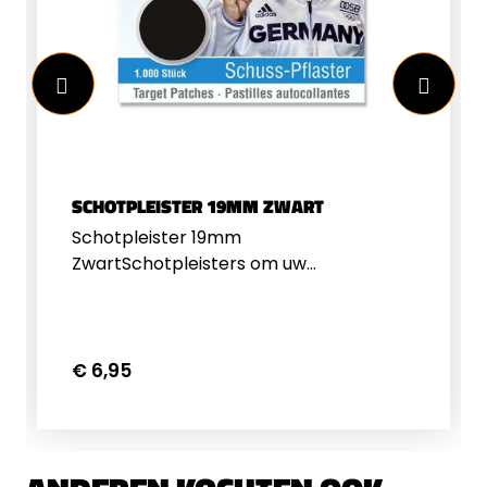
SCHOTPLEISTER 19MM ZWART
Schotpleister 19mm
ZwartSchotpleisters om uw
schietkaarten af te plakken&nbsp;1000
stuks19mm diameterZwart
€ 6,95