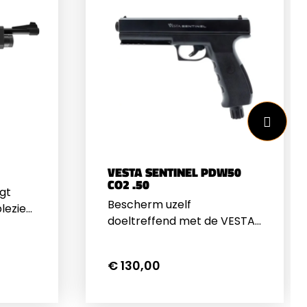
VESTA SENTINEL PDW50
CO2 .50
gt
Bescherm uzelf
lezier!
doeltreffend met de VESTA
k
PDW50 Sentinel CO2 .50 –
ram
een robuust
n
€ 130,00
verdedigingspistool
on kan
ontworpen voor directe
hieten.
paraatheid en hoge impact.