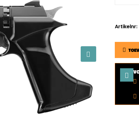
Artikelnr
TOE
V