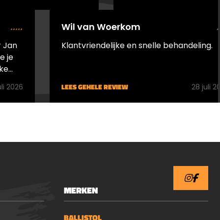
nauwkeurigheid, vooral
r vangt
tijdens langere sessies of bij
es op,
Wil van Woerkom
snelle bewegingen.
ten
Daarnaast kan de kracht
 Jan
Klantvriendelijke en snelle behandeling.
van de Vesta Sentinel
en in
worden verhoogt met de
k dan
ke
Vesta Barrel Extension, dit is
 zijn.
LEES GEHELE REVIEW
een verlengstuk van de loop
uli 2026
28 juli 2
waardoor meer druk wordt
rvoor
opgebouwd.De VESTA
voor
PDW50 is voorzien van een
n kan
Picatinny Rail onder de loop
 hij
(22mm), waardoor het
deze
eenvoudig is om tactische
ordt en
accessoires zoals een
ij. Voor
zaklamp of laser toe te
w
MERKEN
voegen. Of u nu kiest voor
en wij
rubberen, stalen of
n, zo
polymeer ballen: dit pistool
BALLISTOL