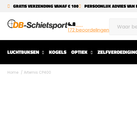
GRATIS VERZENDING VANAF € 100
PERSOONLIJK ADVIES VAN 
4.8
172 beoordelingen
LUCHTBUKSEN
KOGELS
OPTIEK
ZELFVERDEDIGIN
Home
Artemis CP400