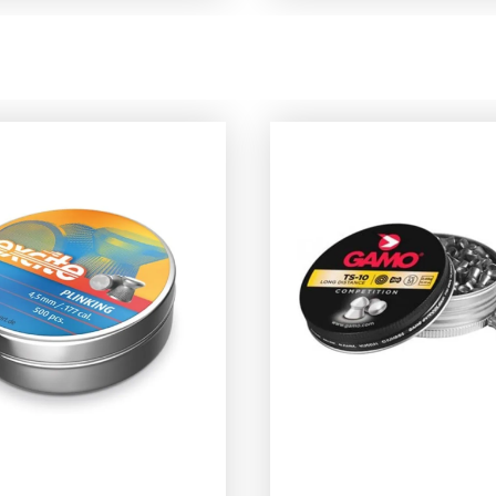
en luchtgeweer. De
Het pistool is enkel i
s CP2 Black is een
leverbaar en levert 8 
chtbuks/geweer, dat
Wanneer u de grende
ggen dat de Artemis
achter trekt kunt u e
acht haalt uit 12 grams
kogeltje in de kamer
tronen. Met één 12
plaatsen en vervolge
CO2 patroon kunt u
weer dicht grendelen,
er 40 keer schieten.
pistool is nu klaar voo
bben voor u een
gebruik. Het luchtdru
ete set
pistool is zowel voor
esteld. Wij hebben
rechtshandige als
ze set een Holo sight
linkshandige schutter
oegd, een Holo sight
geschikt. Betreft de
een rode of groene
kogeltjes; wilt u voor de
aardoor u snel uw
schieten? dan adviser
unt vinden! De
de excite plinking kog
leverde demper past
(500 stuks voor €3,75
op de geweerloop als
u opzoek naar een zu
toolloop. De CP2 is
kogeltje? Dan adviser