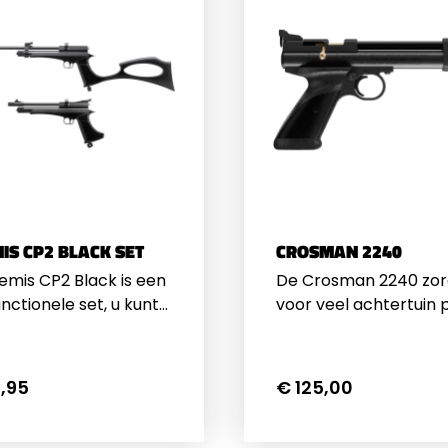
IS CP2 BLACK SET
CROSMAN 2240
emis CP2 Black is een
De Crosman 2240 zor
nctionele set, u kunt
voor veel achtertuin p
P2 gebruiken als
Dit degelijke luchtdru
istool maar ook als
pistool werkt op 12 g
eweer. Wanneer het
CO2 capsules met ee
,95
€ 125,00
htpistool is kunt u
dergelijke CO2 patro
envoudig ombouwen
men ongeveer 40x sc