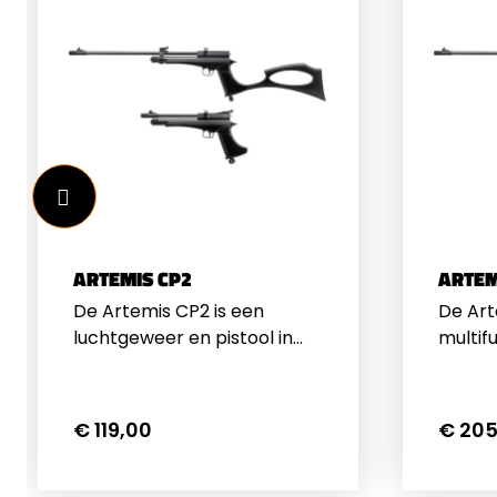
ARTEMIS CP2
ARTEM
De Artemis CP2 is een
De Art
luchtgeweer en pistool in
multifu
een set! Bouw uw pistool
deze C
makkelijk om naar een
luchtp
geweer. De Artemis CP2
luchtg
€ 119,00
€ 205
werkt op 12 grams CO2
een luc
patronen, met 1 CO2
hem e