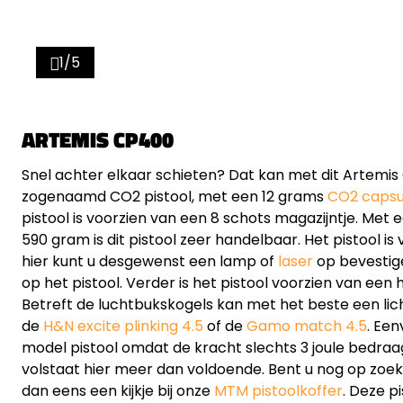
1/5
ARTEMIS CP400
Snel achter elkaar schieten? Dat kan met dit Artemis 
zogenaamd CO2 pistool, met een 12 grams
CO2 capsu
pistool is voorzien van een 8 schots magazijntje. Me
590 gram is dit pistool zeer handelbaar. Het pistool is
hier kunt u desgewenst een lamp of
laser
op bevestig
op het pistool. Verder is het pistool voorzien van een
Betreft de luchtbukskogels kan met het beste een lich
de
H&N excite plinking 4.5
of de
Gamo match 4.5
. Een
model pistool omdat de kracht slechts 3 joule bedraagt
volstaat hier meer dan voldoende. Bent u nog op zoe
dan eens een kijkje bij onze
MTM pistoolkoffer
. Deze p