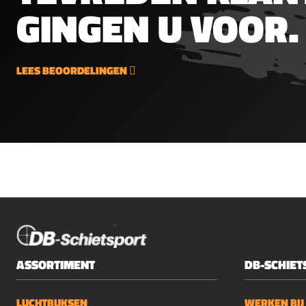
GINGEN U VOOR.
kolfOpen
volge
richtmiddelenGrendel actie
onderd
met magazijn
CP2 Bl
u kunt
LEES BEOORDELINGEN
5.5mm)
batter
capsu
Match 
250x 
kogelt
schie
silicon
ASSORTIMENT
DB-SCHIET
LUCHTBUKSEN
WERKEN BIJ