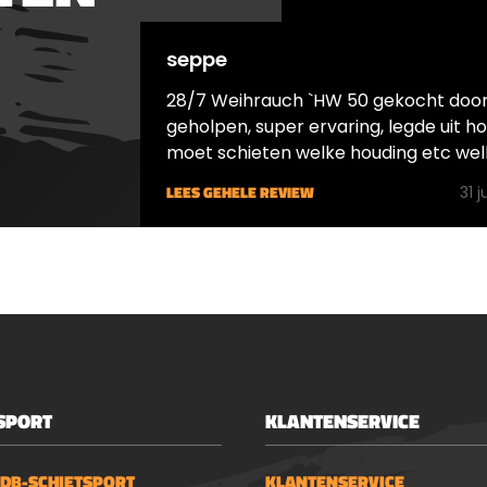
nde
degelijke kogelvange
elen:&nbsp;Artemis
uw geschoten kogeltj
seppe
ack + 2 magazijntjes (
zodat ze niet alle kan
 kiezen uit 4.5mm of
uitspringen. Wilt u de
28/7 Weihrauch `HW 50 gekocht door
Holo sight (excl.
Crosman 2240 opberg
geholpen, super ervaring, legde uit hoe je
ij)50x CO2
een pistoolkoffer? Kij
moet schieten welke houding etc wel
les4.5mm 500x Gamo
eens naar de MTM
kogels het beste bij deze buks geschikt
LEES GEHELE REVIEW
31 j
kogeltjes / 5.5mm
pistoolkoffer . Een
Dit noem ik pas superservice.
Gamo Match
pistoolkoffer zorgt e
jes100x
dat uw pistool veilig, 
tkaartenKogelvanger65ml
kinderen, opgeborge
en olie
worden. Daarnaast kan
niet beschadigen als 
ergens neergelegd w
blijft het pistool stofvr
het onderhoud van u
SPORT
KLANTENSERVICE
Crosman 2240 adviser
u Ballistol te gebruike
 DB-SCHIETSPORT
KLANTENSERVICE