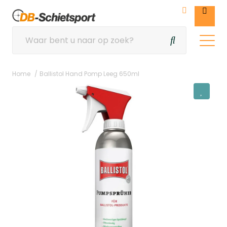
Home
Ballistol Hand Pomp Leeg 650ml