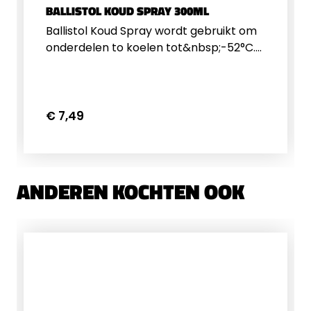
BALLISTOL KOUD SPRAY 300ML
Ballistol Koud Spray wordt gebruikt om
onderdelen to koelen tot&nbsp;-52°C.
Dit kan nuttig zijn als je bijvoorbeeld een
onderdeel van een zacht materiaal wil
bewerken op een frees of draaibank
Het wordt ook gebruikt voor het
€ 7,49
afkoelen van soldeerverbindingen op
kwetsbare plekken
ANDEREN KOCHTEN OOK