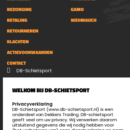
BEZORGING
GAMO
BETALING
WEIHRAUCH
RETOURNEREN
KLACHTEN
ACTIEVOORWAARDEN
CONTACT
DB-Schietsport
Palenrij 1
WELKOM BIJ DB-SCHIETSPORT
5411 LX Zeeland
Nederland
SELECT LANGUAGE
Privacyverklaring
DB-Schietsport (www.db-schietsport.nl) is een
4.8
onderdeel van Dekkers Trading. DB-schietsport
175 beoordelingen
geeft veel om uw privacy. Wij verwerken daarom
info@db-schietsport.nl
uitsluitend gegevens die wij nodig hebben voor