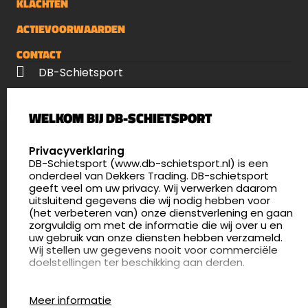
KLACHTEN
ACTIEVOORWAARDEN
CONTACT
DB-Schietsport
Palenrij 1
WELKOM BIJ DB-SCHIETSPORT
5411 LX Zeeland
Nederland
SELECT LANGUAGE
Privacyverklaring
DB-Schietsport (www.db-schietsport.nl) is een
4.8
onderdeel van Dekkers Trading. DB-schietsport
175 beoordelingen
geeft veel om uw privacy. Wij verwerken daarom
info@db-schietsport.nl
uitsluitend gegevens die wij nodig hebben voor
(het verbeteren van) onze dienstverlening en gaan
Openingstijden
zorgvuldig om met de informatie die wij over u en
uw gebruik van onze diensten hebben verzameld.
Dinsdag en donderdag: 13:00 - 17:00 én 18:00 - 21:00
Wij stellen uw gegevens nooit voor commerciële
uur
doelstellingen ter beschikking aan derden.
Winkelen op afspraak
Cookies
Woensdag: 09:30 - 15:00 uur
Meer informatie
Afspraak maken