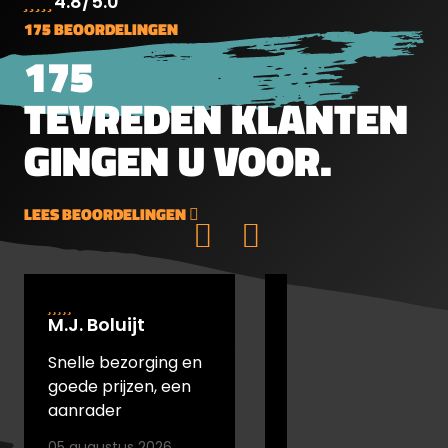
4.8/5.0
175 BEOORDELINGEN
175
TEVREDEN KLANTEN
gDe
GINGEN U VOOR.
LEES BEOORDELINGEN
M.J. Boluijt
johan bakker
Snelle bezorging en
snel verstuurd en
goede prijzen, een
goede prijs
aanrader
05 augustus 2026
05 augustus 2026