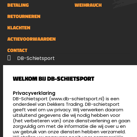
BETALING
WEIHRAUCH
RETOURNEREN
KLACHTEN
ACTIEVOORWAARDEN
CONTACT
DB-Schietsport
Palenrij 1
WELKOM BIJ DB-SCHIETSPORT
5411 LX Zeeland
Nederland
SELECT LANGUAGE
Privacyverklaring
DB-Schietsport (www.db-schietsport.nl) is een
4.8
onderdeel van Dekkers Trading. DB-schietsport
175 beoordelingen
geeft veel om uw privacy. Wij verwerken daarom
info@db-schietsport.nl
uitsluitend gegevens die wij nodig hebben voor
(het verbeteren van) onze dienstverlening en gaan
Openingstijden
zorgvuldig om met de informatie die wij over u en
uw gebruik van onze diensten hebben verzameld.
Dinsdag en donderdag: 13:00 - 17:00 én 18:00 - 21:00