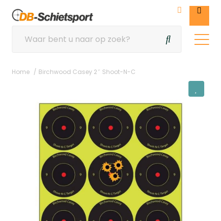
Home
Birchwood Casey 2″ Shoot-N-C