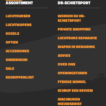
ASSORTIMENT
DB-SCHIETSPORT
LUCHTBUKSEN
WERKEN BIJ DB-
SCHIETSPORT
LUCHTWAPENS
PRIVATE SHOPPING
KOGELS
LUCHTBUKS REPARATIE
OPTIEK
WAPEN IN BEWARING
ACCESSOIRES
ADVIES
ONDERHOUD
OVER ONS
SALE
OPENINGSTIJDEN
BEGRIPPENLIJST
FYSIEKE WINKEL
SCHRIJF EEN REVIEW
INSCHRIJVEN
NIEUWSBRIEF