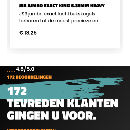
JSB JUMBO EXACT KING 6.35MM HEAVY
JSB jumbo exact luchtbukskogels
behoren tot de meest precieze en
consistente luchtbukskogeltjes op de
€ 18,25
markt. Deze 6.35mm luchtbuks
kogeltjes hebben een gewicht van 2,20
gram/33,95 grain. Een blikje bevat 300
kogeltjes.
4.8/5.0
172 BEOORDELINGEN
172
TEVREDEN KLANTEN
GINGEN U VOOR.