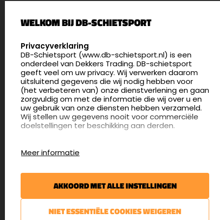
Palenrij 1
WELKOM BIJ DB-SCHIETSPORT
5411 LX Zeeland
Nederland
SELECT LANGUAGE
Privacyverklaring
DB-Schietsport (www.db-schietsport.nl) is een
4.8
onderdeel van Dekkers Trading. DB-schietsport
172 beoordelingen
geeft veel om uw privacy. Wij verwerken daarom
info@db-schietsport.nl
uitsluitend gegevens die wij nodig hebben voor
(het verbeteren van) onze dienstverlening en gaan
Openingstijden
zorgvuldig om met de informatie die wij over u en
uw gebruik van onze diensten hebben verzameld.
Dinsdag en donderdag: 13:00 - 17:00 én 18:00 - 21:00
Wij stellen uw gegevens nooit voor commerciële
uur
doelstellingen ter beschikking aan derden.
Winkelen op afspraak
Cookies
Woensdag: 09:30 - 15:00 uur
Meer informatie
Afspraak maken
Google Analytics
DB-Schietsport maakt gebruik van Google
Nieuwsbrief
Analytics om bij te houden hoe gebruikers de
AKKOORD MET ALLE INSTELLINGEN
website gebruiken en hoe effectief de Adwords-
€5,- kortingsbon voor uw volgende bestelling.
advertenties van Dekkers trading bij Google
zoekresultaatpagina’s zijn. De aldus verkregen
Blijf op de hoogte van het laatste nieuws
NIET ESSENTIËLE COOKIES WEIGEREN
informatie wordt, met inbegrip van het adres van