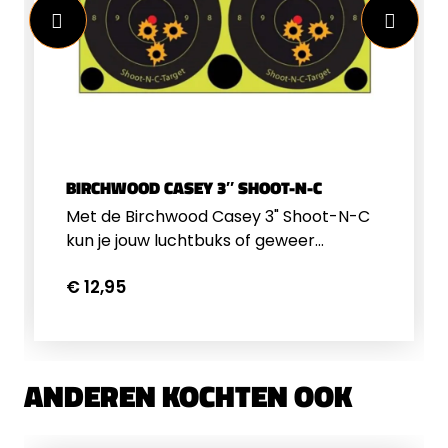
BIRCHWOOD CASEY 3″ SHOOT-N-C
Met de Birchwood Casey 3" Shoot-N-C
kun je jouw luchtbuks of geweer
gemakkelijk inschieten. Wanneer je een
€ 12,95
schot plaatst op de sticker kleurt de
plek rondom het schot fel op. Dankzij
deze felle kleur kun je vanaf een afstand
zien waar je geschoten hebt. Op deze
manier kun je de richtkijker perfect
ANDEREN KOCHTEN OOK
afstellen. De reactive targets hebben
een diameter van 7,5 centimeter. In de