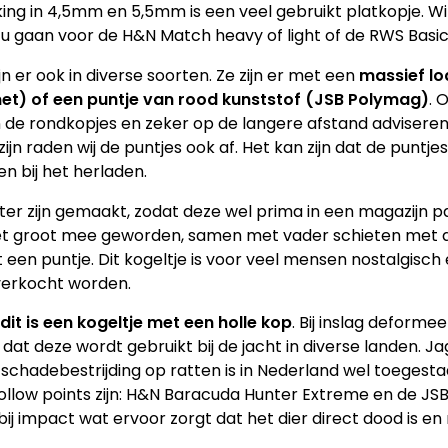
king in 4,5mm en 5,5mm is een veel gebruikt platkopje. Wi
 u gaan voor de H&N Match heavy of light of de RWS Basic 
n er ook in diverse soorten. Ze zijn er met een
massief lo
et) of een puntje van rood kunststof (JSB Polymag)
. 
n de rondkopjes en zeker op de langere afstand adviseren 
jn raden wij de puntjes ook af. Het kan zijn dat de puntjes
en bij het herladen.
rter zijn gemaakt, zodat deze wel prima in een magazijn pa
niet groot mee geworden, samen met vader schieten met d
een puntje. Dit kogeltje is voor veel mensen nostalgisch e
verkocht worden.
 dit is een kogeltje met een holle kop
. Bij inslag deforme
at deze wordt gebruikt bij de jacht in diverse landen. Ja
chadebestrijding op ratten is in Nederland wel toegesta
 hollow points zijn: H&N Baracuda Hunter Extreme en de JS
j impact wat ervoor zorgt dat het dier direct dood is en 