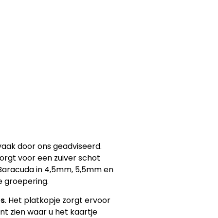
vaak door ons geadviseerd.
orgt voor een zuiver schot
N Baracuda in 4,5mm, 5,5mm en
e groepering.
es
. Het platkopje zorgt ervoor
nt zien waar u het kaartje