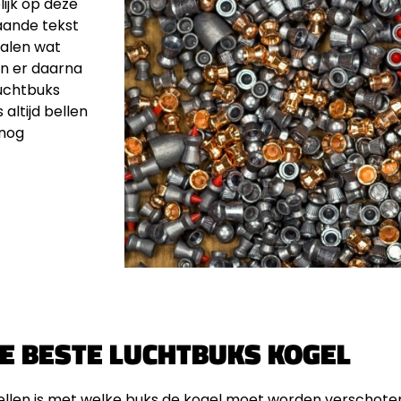
ijk op deze
taande tekst
palen wat
en er daarna
luchtbuks
altijd bellen
 nog
E BESTE LUCHTBUKS KOGEL
 stellen is met welke buks de kogel moet worden verschote