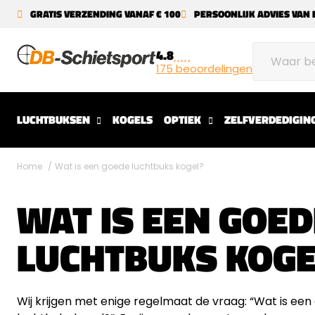
GRATIS VERZENDING VANAF € 100
PERSOONLIJK ADVIES VAN 
4.8
175 beoordelingen
LUCHTBUKSEN
KOGELS
OPTIEK
ZELFVERDEDIGIN
Home
Wat is een goede luchtbuks kogel?
WAT IS EEN GOED
LUCHTBUKS KOGE
Wij krijgen met enige regelmaat de vraag: “Wat is ee