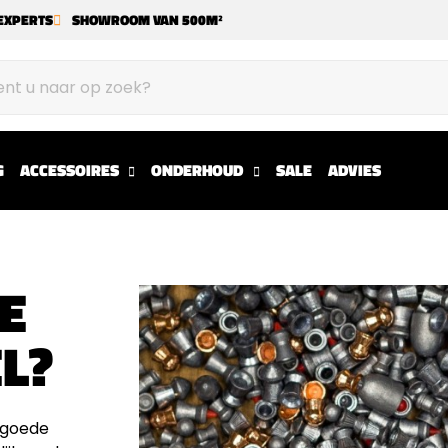
EXPERTS
SHOWROOM VAN 500M²
G
ACCESSOIRES
ONDERHOUD
SALE
ADVIES
E
L?
n goede