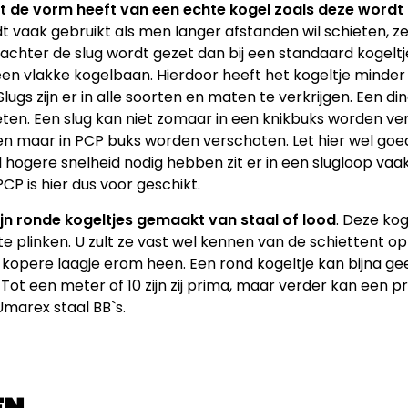
at de vorm heeft van een echte kogel zoals deze wordt 
dt vaak gebruikt als men langer afstanden wil schieten, 
achter de slug wordt gezet dan bij een standaard kogeltj
en vlakke kogelbaan. Hierdoor heeft het kogeltje minder v
lugs zijn er in alle soorten en maten te verkrijgen. Een ding
en. Een slug kan niet zomaar in een knikbuks worden vers
en maar in PCP buks worden verschoten. Let hier wel goed
l hogere snelheid nodig hebben zit er in een slugloop va
PCP is hier dus voor geschikt.
zijn ronde kogeltjes gemaakt van staal of lood
. Deze ko
te plinken. U zult ze vast wel kennen van de schiettent o
 kopere laagje erom heen. Een rond kogeltje kan bijna ge
t een meter of 10 zijn zij prima, maar verder kan een p
Umarex staal BB`s.
EN