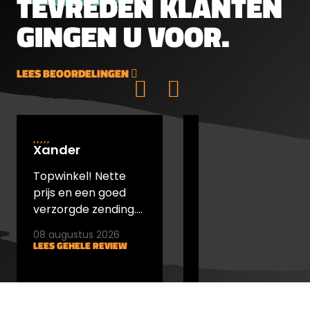
TEVREDEN KLANTEN
GINGEN U VOOR.
LEES BEOORDELINGEN
Xander
Johan Hesselink
Topwinkel! Nette
Prettige
prijs en een goed
telefonische hulp,
verzorgde zending.
snelle levering en
Niet anders dan dat.
zeer tevreden met
08 augustus 2026
05 augustus 2026
mijn aankoopkeuze
LEES GEHELE REVIEW
LEES GEHELE REVIEW