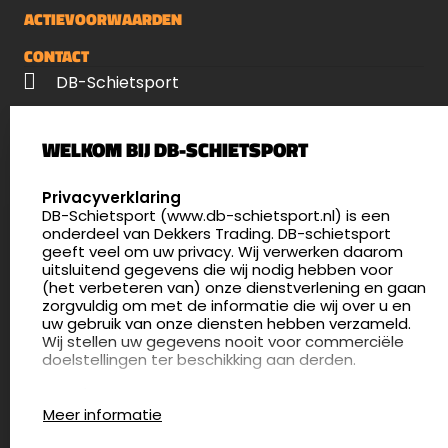
ACTIEVOORWAARDEN
CONTACT
DB-Schietsport
Palenrij 1
WELKOM BIJ DB-SCHIETSPORT
5411 LX Zeeland
Nederland
SELECT LANGUAGE
Privacyverklaring
DB-Schietsport (www.db-schietsport.nl) is een
4.8
onderdeel van Dekkers Trading. DB-schietsport
176 beoordelingen
geeft veel om uw privacy. Wij verwerken daarom
info@db-schietsport.nl
uitsluitend gegevens die wij nodig hebben voor
(het verbeteren van) onze dienstverlening en gaan
Openingstijden
zorgvuldig om met de informatie die wij over u en
uw gebruik van onze diensten hebben verzameld.
Dinsdag en donderdag: 13:00 - 17:00 én 18:00 - 21:00
Wij stellen uw gegevens nooit voor commerciële
uur
doelstellingen ter beschikking aan derden.
Winkelen op afspraak
Cookies
Woensdag: 09:30 - 15:00 uur
Meer informatie
Afspraak maken
Google Analytics