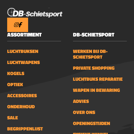
ASSORTIMENT
DB-SCHIETSPORT
LUCHTBUKSEN
WERKEN BIJ DB-
SCHIETSPORT
LUCHTWAPENS
PRIVATE SHOPPING
KOGELS
LUCHTBUKS REPARATIE
OPTIEK
WAPEN IN BEWARING
ACCESSOIRES
ADVIES
ONDERHOUD
OVER ONS
SALE
OPENINGSTIJDEN
BEGRIPPENLIJST