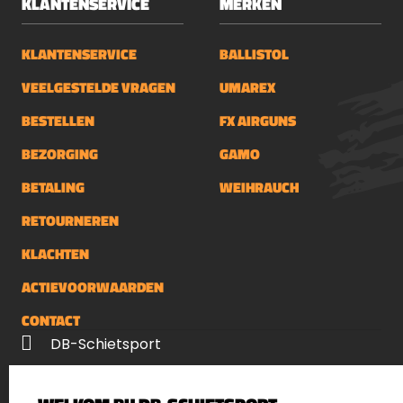
KLANTENSERVICE
MERKEN
KLANTENSERVICE
BALLISTOL
VEELGESTELDE VRAGEN
UMAREX
BESTELLEN
FX AIRGUNS
BEZORGING
GAMO
BETALING
WEIHRAUCH
RETOURNEREN
KLACHTEN
ACTIEVOORWAARDEN
CONTACT
DB-Schietsport
Palenrij 1
5411 LX Zeeland