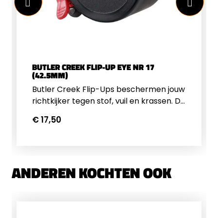
BUTLER CREEK FLIP-UP EYE NR 17
(42.5MM)
Butler Creek Flip-Ups beschermen jouw
richtkijker tegen stof, vuil en krassen. De
Flip-Up voor de oculair zijde van de
€ 17,50
richtkijker klikt dicht om te zorgen dat
hij niet per ongeluk openspringt. De
Flip-up is voorzien van een stille veer
zodat deze zonder geluid open springt.
ANDEREN KOCHTEN OOK