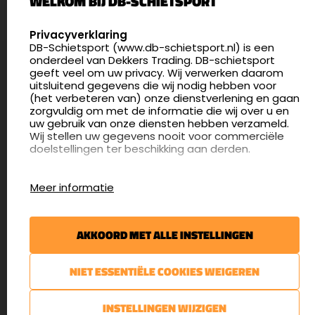
WELKOM BIJ DB-SCHIETSPORT
Nederland
SELECT LANGUAGE
Privacyverklaring
DB-Schietsport (www.db-schietsport.nl) is een
4.8
onderdeel van Dekkers Trading. DB-schietsport
175 beoordelingen
geeft veel om uw privacy. Wij verwerken daarom
info@db-schietsport.nl
uitsluitend gegevens die wij nodig hebben voor
(het verbeteren van) onze dienstverlening en gaan
Openingstijden
zorgvuldig om met de informatie die wij over u en
uw gebruik van onze diensten hebben verzameld.
Dinsdag en donderdag: 13:00 - 17:00 én 18:00 - 21:00
Wij stellen uw gegevens nooit voor commerciële
uur
doelstellingen ter beschikking aan derden.
Winkelen op afspraak
Cookies
Woensdag: 09:30 - 15:00 uur
Meer informatie
Afspraak maken
Google Analytics
DB-Schietsport maakt gebruik van Google
Nieuwsbrief
Analytics om bij te houden hoe gebruikers de
AKKOORD MET ALLE INSTELLINGEN
website gebruiken en hoe effectief de Adwords-
€5,- kortingsbon voor uw volgende bestelling.
advertenties van Dekkers trading bij Google
zoekresultaatpagina’s zijn. De aldus verkregen
Blijf op de hoogte van het laatste nieuws
NIET ESSENTIËLE COOKIES WEIGEREN
informatie wordt, met inbegrip van het adres van
uw computer (IP-adres), overgebracht naar en
door Google opgeslagen op servers in de
AANMELDEN
INSTELLINGEN WIJZIGEN
Verenigde Staten. Lees het privacybeleid van