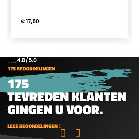
Flip-Up voor de objectief zijde van de
kijker klikt dicht om te zorgen dat hij niet
per ongeluk openspringt. De Flip-up is
€ 17,50
voorzien van een stille veer zodat deze
zonder geluid open springt.
4.8/5.0
175 BEOORDELINGEN
175
TEVREDEN KLANTEN
GINGEN U VOOR.
LEES BEOORDELINGEN