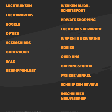
LUCHTBUKSEN
WERKEN BIJ DB-
SCHIETSPORT
LUCHTWAPENS
PRIVATE SHOPPING
KOGELS
LUCHTBUKS REPARATIE
OPTIEK
WAPEN IN BEWARING
ACCESSOIRES
ADVIES
ONDERHOUD
OVER ONS
SALE
OPENINGSTIJDEN
BEGRIPPENLIJST
FYSIEKE WINKEL
SCHRIJF EEN REVIEW
INSCHRIJVEN
NIEUWSBRIEF