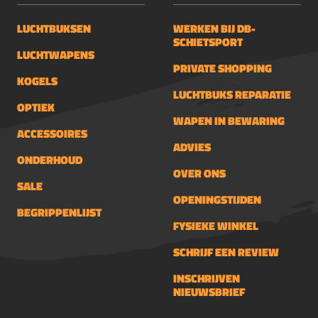
LUCHTBUKSEN
WERKEN BIJ DB-
SCHIETSPORT
LUCHTWAPENS
PRIVATE SHOPPING
KOGELS
LUCHTBUKS REPARATIE
OPTIEK
WAPEN IN BEWARING
ACCESSOIRES
ADVIES
ONDERHOUD
OVER ONS
SALE
OPENINGSTIJDEN
BEGRIPPENLIJST
FYSIEKE WINKEL
SCHRIJF EEN REVIEW
INSCHRIJVEN
NIEUWSBRIEF