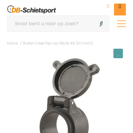
Home
Butler Creek Flip-Up Obj Nr 46 (61.7mm)