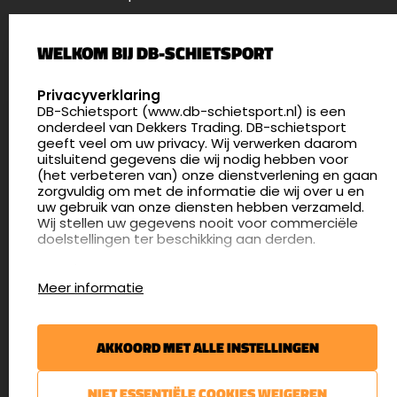
Palenrij 1
WELKOM BIJ DB-SCHIETSPORT
5411 LX Zeeland
Nederland
SELECT LANGUAGE
Privacyverklaring
DB-Schietsport (www.db-schietsport.nl) is een
4.8
onderdeel van Dekkers Trading. DB-schietsport
175 beoordelingen
geeft veel om uw privacy. Wij verwerken daarom
info@db-schietsport.nl
uitsluitend gegevens die wij nodig hebben voor
(het verbeteren van) onze dienstverlening en gaan
Openingstijden
zorgvuldig om met de informatie die wij over u en
uw gebruik van onze diensten hebben verzameld.
Dinsdag en donderdag: 13:00 - 17:00 én 18:00 - 21:00
Wij stellen uw gegevens nooit voor commerciële
uur
doelstellingen ter beschikking aan derden.
Winkelen op afspraak
Cookies
Woensdag: 09:30 - 15:00 uur
Meer informatie
Afspraak maken
Google Analytics
DB-Schietsport maakt gebruik van Google
Nieuwsbrief
Analytics om bij te houden hoe gebruikers de
AKKOORD MET ALLE INSTELLINGEN
website gebruiken en hoe effectief de Adwords-
€5,- kortingsbon voor uw volgende bestelling.
advertenties van Dekkers trading bij Google
zoekresultaatpagina’s zijn. De aldus verkregen
Blijf op de hoogte van het laatste nieuws
NIET ESSENTIËLE COOKIES WEIGEREN