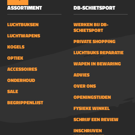
ASSORTIMENT
DB-SCHIETSPORT
LUCHTBUKSEN
WERKEN BIJ DB-
SCHIETSPORT
LUCHTWAPENS
PRIVATE SHOPPING
KOGELS
LUCHTBUKS REPARATIE
OPTIEK
WAPEN IN BEWARING
ACCESSOIRES
ADVIES
ONDERHOUD
OVER ONS
SALE
OPENINGSTIJDEN
BEGRIPPENLIJST
FYSIEKE WINKEL
SCHRIJF EEN REVIEW
INSCHRIJVEN