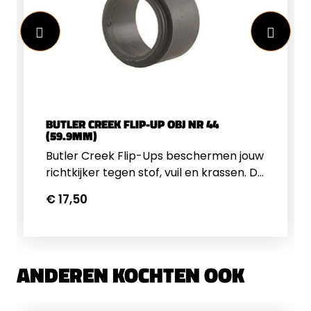
BUTLER CREEK FLIP-UP OBJ NR 44
(59.9MM)
Butler Creek Flip-Ups beschermen jouw
richtkijker tegen stof, vuil en krassen. De
Flip-Up voor de objectief zijde van de
€ 17,50
kijker klikt dicht om te zorgen dat hij niet
per ongeluk openspringt. De Flip-up is
voorzien van een stille veer zodat deze
zonder geluid open springt.
ANDEREN KOCHTEN OOK