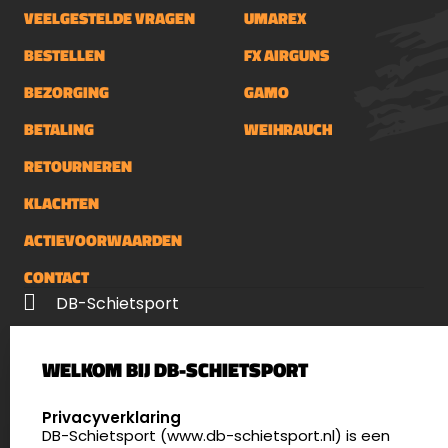
VEELGESTELDE VRAGEN
UMAREX
BESTELLEN
FX AIRGUNS
BEZORGING
GAMO
BETALING
WEIHRAUCH
RETOURNEREN
KLACHTEN
ACTIEVOORWAARDEN
CONTACT
DB-Schietsport
Palenrij 1
WELKOM BIJ DB-SCHIETSPORT
5411 LX Zeeland
Nederland
SELECT LANGUAGE
Privacyverklaring
DB-Schietsport (www.db-schietsport.nl) is een
4.8