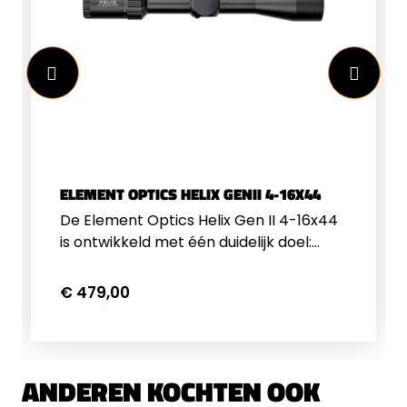
ELEMENT OPTICS HELIX GENII 4-16X44
De Element Optics Helix Gen II 4-16x44
is ontwikkeld met één duidelijk doel:
betrouwbare precisie leveren zonder
overbodige poespas. Deze richtkijker is
€ 479,00
gebouwd voor schutters die houden van
kwaliteit en controle, of je nu op de
schietbaan staat of buiten in het
veld.Het first focal plane draadkruis is
ANDEREN KOCHTEN OOK
een echte meerwaarde. Dat betekent