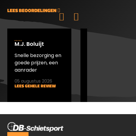
Schroefdraadbeschermer,
Zoomhendel, Gereedschap.
LEES BEOORDELINGEN
M.J. Boluijt
johan bakker
Snelle bezorging en
snel verstuurd en
goede prijzen, een
goede prijs
aanrader
05 augustus 2026
05 augustus 2026
LEES GEHELE REVIEW
LEES GEHELE REVIEW