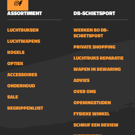
ASSORTIMENT
DB-SCHIETSPORT
LUCHTBUKSEN
WERKEN BIJ DB-
SCHIETSPORT
LUCHTWAPENS
PRIVATE SHOPPING
KOGELS
LUCHTBUKS REPARATIE
OPTIEK
WAPEN IN BEWARING
ACCESSOIRES
ADVIES
ONDERHOUD
OVER ONS
SALE
OPENINGSTIJDEN
BEGRIPPENLIJST
FYSIEKE WINKEL
SCHRIJF EEN REVIEW