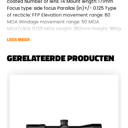
coated Number of lens: 14 Mount length: 171mm
Focus type: side focus Parallax (in)+/- 0.125 Type
of recticle: FFP Elevation movement range: 80
MOA Windage movement range: 50 MOA
MOA/click: 0.125 MOA Length: 382mm Weight: 980g
LEES MEER
GERELATEERDE PRODUCTEN