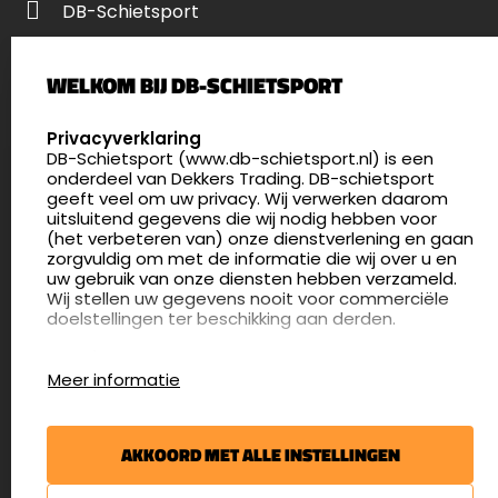
DB-Schietsport
Palenrij 1
WELKOM BIJ DB-SCHIETSPORT
5411 LX Zeeland
Nederland
SELECT LANGUAGE
Privacyverklaring
DB-Schietsport (www.db-schietsport.nl) is een
4.8
onderdeel van Dekkers Trading. DB-schietsport
175 beoordelingen
geeft veel om uw privacy. Wij verwerken daarom
info@db-schietsport.nl
uitsluitend gegevens die wij nodig hebben voor
(het verbeteren van) onze dienstverlening en gaan
Openingstijden
zorgvuldig om met de informatie die wij over u en
uw gebruik van onze diensten hebben verzameld.
Dinsdag en donderdag: 13:00 - 17:00 én 18:00 - 21:00
Wij stellen uw gegevens nooit voor commerciële
uur
doelstellingen ter beschikking aan derden.
Winkelen op afspraak
Cookies
Woensdag: 09:30 - 15:00 uur
Meer informatie
Afspraak maken
Google Analytics
DB-Schietsport maakt gebruik van Google
Nieuwsbrief
Analytics om bij te houden hoe gebruikers de
AKKOORD MET ALLE INSTELLINGEN
website gebruiken en hoe effectief de Adwords-
€5,- kortingsbon voor uw volgende bestelling.
advertenties van Dekkers trading bij Google