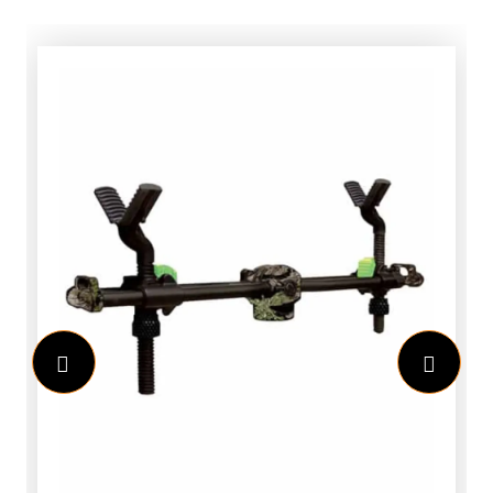
dat het draadkruis mee vergroot met
het beeld, zodat je op elke vergroting
precies kunt inschatten waar je moet
mikken. Ideaal bij het maken van
langeafstandsschoten.De vergroting
van 4 tot 16 keer geeft je flexibiliteit
voor zowel middellange als verre
doelen, terwijl de heldere 44 mm lens
en hoogwaardige coating zorgen voor
scherp beeld, zelfs bij weinig licht. De
turrets klikken strak en betrouwbaar,
met een zero-stop functie die zorgt dat
je altijd terug kunt naar je
begininstelling.Wat je meteen merkt, is
hoe degelijk deze kijker aanvoelt. Hij is
gemaakt van stevig aluminium,
waterdicht, schokbestendig en gevuld
met stikstof om condens tegen te gaan.
Geen zorgen dus als het weer omslaat