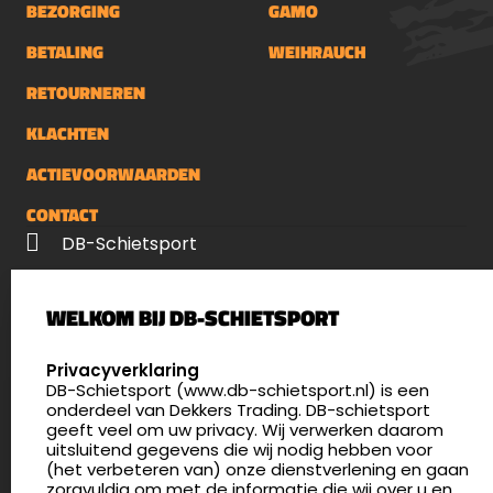
BEZORGING
GAMO
BETALING
WEIHRAUCH
RETOURNEREN
KLACHTEN
ACTIEVOORWAARDEN
CONTACT
DB-Schietsport
Palenrij 1
WELKOM BIJ DB-SCHIETSPORT
5411 LX Zeeland
Nederland
SELECT LANGUAGE
Privacyverklaring
DB-Schietsport (www.db-schietsport.nl) is een
4.8
onderdeel van Dekkers Trading. DB-schietsport
172 beoordelingen
geeft veel om uw privacy. Wij verwerken daarom
info@db-schietsport.nl
uitsluitend gegevens die wij nodig hebben voor
(het verbeteren van) onze dienstverlening en gaan
Openingstijden
zorgvuldig om met de informatie die wij over u en