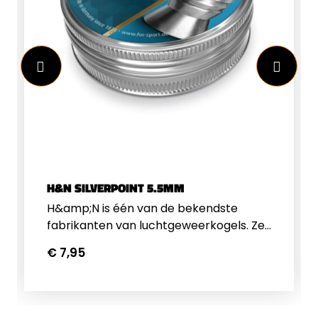
cm&nbsp;Staaldikte: 2,5mmGeschikt
voor de buksen tot 24 Joule.
H&N SILVERPOINT 5.5MM
H&amp;N is één van de bekendste
fabrikanten van luchtgeweerkogels. Ze
zijn bekend geworden om de H&amp;N
€ 7,95
Baracuda en H&amp;N Field Target
Trophy. H&amp;N kogeltjes zijn steeds
gelijk in kwaliteit van batch tot batch.
Ze produceren heel veel verschillende