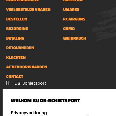
VEELGESTELDE VRAGEN
UMAREX
BESTELLEN
FX AIRGUNS
BEZORGING
GAMO
BETALING
WEIHRAUCH
RETOURNEREN
KLACHTEN
ACTIEVOORWAARDEN
CONTACT
DB-Schietsport
Palenrij 1
WELKOM BIJ DB-SCHIETSPORT
5411 LX Zeeland
Nederland
SELECT LANGUAGE
Privacyverklaring