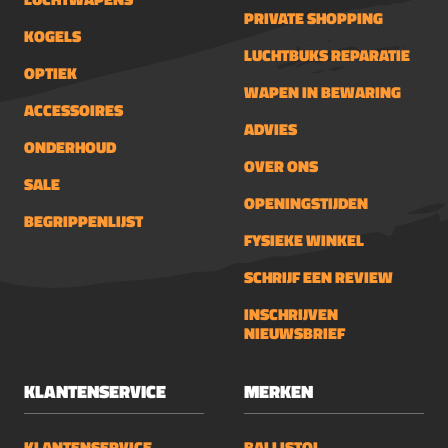
PRIVATE SHOPPING
KOGELS
LUCHTBUKS REPARATIE
OPTIEK
WAPEN IN BEWARING
ACCESSOIRES
ADVIES
ONDERHOUD
OVER ONS
SALE
OPENINGSTIJDEN
BEGRIPPENLIJST
FYSIEKE WINKEL
SCHRIJF EEN REVIEW
INSCHRIJVEN
NIEUWSBRIEF
KLANTENSERVICE
MERKEN
KLANTENSERVICE
BALLISTOL