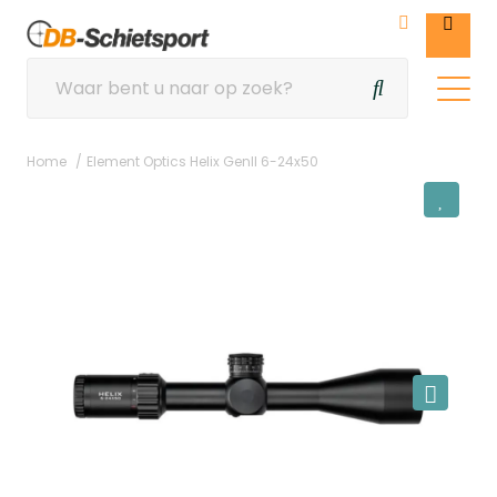
Home
Element Optics Helix GenII 6-24x50