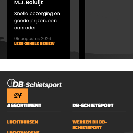
M.J. Boluijt
johan bakker
Snelle bezorging en
snel verstuurd en
goede prijzen, een
goede prijs
aanrader
05 augustus 2026
05 augustus 2026
LEES GEHELE REVIEW
LEES GEHELE REVIEW
ASSORTIMENT
DB-SCHIETSPORT
LUCHTBUKSEN
WERKEN BIJ DB-
SCHIETSPORT
LUCHTWAPENS