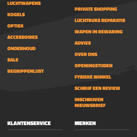
LUCHTWAPENS
PRIVATE SHOPPING
KOGELS
LUCHTBUKS REPARATIE
OPTIEK
WAPEN IN BEWARING
ACCESSOIRES
ADVIES
ONDERHOUD
OVER ONS
SALE
OPENINGSTIJDEN
BEGRIPPENLIJST
FYSIEKE WINKEL
SCHRIJF EEN REVIEW
INSCHRIJVEN
NIEUWSBRIEF
KLANTENSERVICE
MERKEN