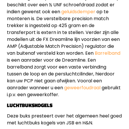
beschikt over een ½ UNF schroefdraad zodat er
indien gewenst ook een
geluidsdemper
op te
monteren is. De verstelbare precision match
trekker is ingesteld op 425 gram en de
transferport is extern in te stellen. Verder zijn alle
modellen uit de FX Dreamline lijn voorzien van een
AMP (Adjustable Match Precision) regulator die
van buitenaf versteld kan worden. Een
Barrelband
is een aanrader voor de Dreamline. Een
barrelband zorgt voor een vaste verbinding
tussen de loop en de persluchtcilinder, hierdoor
kan uw PCP niet gaan afwijken. Vooral een
aanrader wanneer u een
geweerfoudraal
gebruikt
i.p.v. een geweerkoffer.
LUCHTBUKSKOGELS
Deze buks presteert over het algemeen heel goed
met luchtbuks kogels van JSB en H&N.