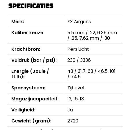
SPECIFICATIES
Merk:
FX Airguns
Kaliber keuze
5.5 mm / .22, 6.35 mm
/ .25, 7.62 mm / .30
Krachtbron:
Perslucht
Vuldruk (bar / psi):
230 / 3336
Energie (Joule /
43 / 31.7, 63 / 46.5, 101
ft.lb):
/ 74.5
Spansysteem:
Zijhevel
Magazijncapaciteit:
13, 15, 18
Veiligheid:
Ja
Gewicht (gram):
2720