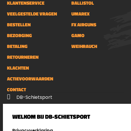
KLANTENSERVICE
BALLISTOL
VEELGESTELDE VRAGEN
UMAREX
BESTELLEN
FX AIRGUNS
BEZORGING
GAMO
BETALING
WEIHRAUCH
RETOURNEREN
KLACHTEN
ACTIEVOORWAARDEN
CONTACT
DB-Schietsport
Palenrij 1
WELKOM BIJ DB-SCHIETSPORT
5411 LX Zeeland
Nederland
SELECT LANGUAGE
Privacyverklaring