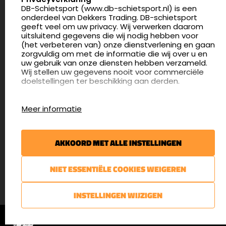
DB-Schietsport (www.db-schietsport.nl) is een
4.8
onderdeel van Dekkers Trading. DB-schietsport
175 beoordelingen
geeft veel om uw privacy. Wij verwerken daarom
info@db-schietsport.nl
uitsluitend gegevens die wij nodig hebben voor
(het verbeteren van) onze dienstverlening en gaan
Openingstijden
zorgvuldig om met de informatie die wij over u en
uw gebruik van onze diensten hebben verzameld.
Dinsdag en donderdag: 13:00 - 17:00 én 18:00 - 21:00
Wij stellen uw gegevens nooit voor commerciële
uur
doelstellingen ter beschikking aan derden.
Winkelen op afspraak
Cookies
Woensdag: 09:30 - 15:00 uur
Meer informatie
Afspraak maken
Google Analytics
DB-Schietsport maakt gebruik van Google
Nieuwsbrief
Analytics om bij te houden hoe gebruikers de
AKKOORD MET ALLE INSTELLINGEN
website gebruiken en hoe effectief de Adwords-
€5,- kortingsbon voor uw volgende bestelling.
advertenties van Dekkers trading bij Google
zoekresultaatpagina’s zijn. De aldus verkregen
Blijf op de hoogte van het laatste nieuws
NIET ESSENTIËLE COOKIES WEIGEREN
informatie wordt, met inbegrip van het adres van
uw computer (IP-adres), overgebracht naar en
door Google opgeslagen op servers in de
AANMELDEN
INSTELLINGEN WIJZIGEN
Verenigde Staten. Lees het privacybeleid van
Google voor meer informatie. U treft ook het
© DB-Schietsport 2026 |
Algemene voorwaarden
|
Privacyverklaring
privacybeleid van Google Analytics hier aan.