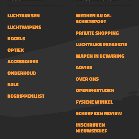
SYNC AQR315Type: montageringen (set
van 2)Buisdiameter: 30 mmMontage:
LUCHTBUKSEN
WERKEN BIJ DB-
PicatinnyProfiel: MediumMateriaal:
SCHIETSPORT
6061-T6 aluminiumAfwerking: mat zwart
LUCHTWAPENS
PRIVATE SHOPPING
geanodiseerdQuick Release: jaMax.
KOGELS
objectiefdiameter: 60 mmCenter
LUCHTBUKS REPARATIE
height: 30 mmSaddle height: 15
OPTIEK
WAPEN IN BEWARING
mmRingbreedte: 22 mmGewicht: ca. 125
ACCESSOIRES
g / 4.4 ozKaliber rating: tot .338 Lapua
ADVIES
MagnumInhoud verpakking: 2
ONDERHOUD
montageringen, Torx sleutel,
OVER ONS
SALE
inbussleutel
OPENINGSTIJDEN
BEGRIPPENLIJST
FYSIEKE WINKEL
SCHRIJF EEN REVIEW
INSCHRIJVEN
NIEUWSBRIEF