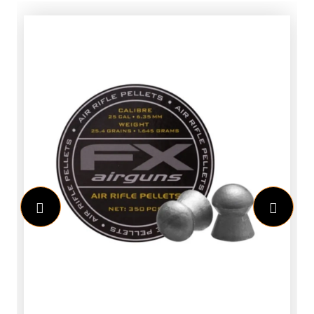
nauwkeurige passing blijft uw richtkijker
stevig op zijn plaats, zelfs tijdens
intensief gebruik. Dit maakt de montage
ideaal voor jagers, sportschutters en
tactische toepassingen waar
betrouwbaarheid essentieel is.Quick
Release voor snel wisselen van
optiekDe geïntegreerde Quick Release
hendels maken het mogelijk om de
montage snel en eenvoudig te
verwijderen of opnieuw te plaatsen. Dit
kan zonder gereedschap en zonder dat
u uw richtkijker opnieuw hoeft af te
stellen.De verstelbare QR vergrendeling
zorgt ervoor dat de montage perfect
op spanning kan worden gezet.
Hierdoor blijft de montage stevig
vastzitten terwijl u toch profiteert van
het gemak van een snel afneembare