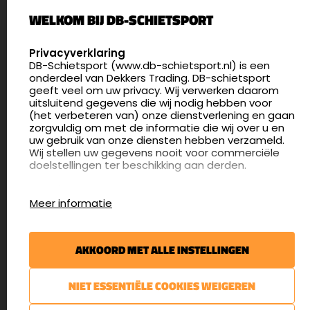
WELKOM BIJ DB-SCHIETSPORT
5411 LX Zeeland
Nederland
SELECT LANGUAGE
Privacyverklaring
DB-Schietsport (www.db-schietsport.nl) is een
4.8
onderdeel van Dekkers Trading. DB-schietsport
175 beoordelingen
geeft veel om uw privacy. Wij verwerken daarom
info@db-schietsport.nl
uitsluitend gegevens die wij nodig hebben voor
(het verbeteren van) onze dienstverlening en gaan
Openingstijden
zorgvuldig om met de informatie die wij over u en
uw gebruik van onze diensten hebben verzameld.
Dinsdag en donderdag: 13:00 - 17:00 én 18:00 - 21:00
Wij stellen uw gegevens nooit voor commerciële
uur
doelstellingen ter beschikking aan derden.
Winkelen op afspraak
Cookies
Woensdag: 09:30 - 15:00 uur
Meer informatie
Afspraak maken
Google Analytics
DB-Schietsport maakt gebruik van Google
Nieuwsbrief
Analytics om bij te houden hoe gebruikers de
AKKOORD MET ALLE INSTELLINGEN
website gebruiken en hoe effectief de Adwords-
€5,- kortingsbon voor uw volgende bestelling.
advertenties van Dekkers trading bij Google
zoekresultaatpagina’s zijn. De aldus verkregen
Blijf op de hoogte van het laatste nieuws
NIET ESSENTIËLE COOKIES WEIGEREN
informatie wordt, met inbegrip van het adres van
uw computer (IP-adres), overgebracht naar en