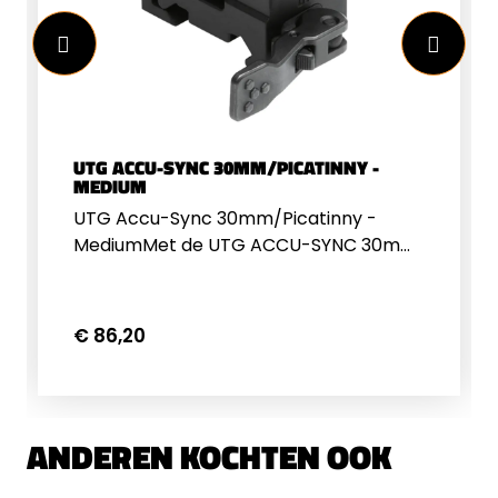
UTG ACCU-SYNC 30MM/PICATINNY -
MEDIUM
UTG Accu-Sync 30mm/Picatinny -
MediumMet de UTG ACCU-SYNC 30mm
QR Picatinny Scope Rings AQR315 kiest u
voor een betrouwbare en duurzame
oplossing om uw richtkijker te
€ 86,20
monteren. Deze hoogwaardige
montageringen zijn ontworpen voor
richtkijkers met een 30 mm buis en
bieden een uiterst stabiele bevestiging
ANDEREN KOCHTEN OOK
op iedere standaard Picatinny
rail.Dankzij de solide constructie en