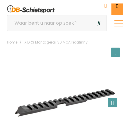
Home
FX DRS Montagerail 30 MOA Picatinny