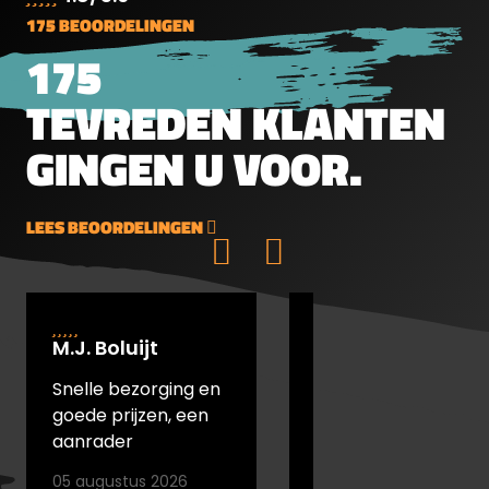
schots)
175 BEOORDELINGEN
175
TEVREDEN KLANTEN
GINGEN U VOOR.
LEES BEOORDELINGEN
M.J. Boluijt
johan bakker
Snelle bezorging en
snel verstuurd en
goede prijzen, een
goede prijs
aanrader
05 augustus 2026
05 augustus 2026