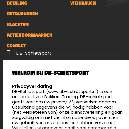
BETALING
WEIHRAUCH
RETOURNEREN
KLACHTEN
ACTIEVOORWAARDEN
CONTACT
DB-Schietsport
Palenrij 1
WELKOM BIJ DB-SCHIETSPORT
5411 LX Zeeland
Nederland
SELECT LANGUAGE
Privacyverklaring
DB-Schietsport (www.db-schietsport.nl) is een
4.8
onderdeel van Dekkers Trading. DB-schietsport
175 beoordelingen
geeft veel om uw privacy. Wij verwerken daarom
info@db-schietsport.nl
uitsluitend gegevens die wij nodig hebben voor
(het verbeteren van) onze dienstverlening en gaan
Openingstijden
zorgvuldig om met de informatie die wij over u en
uw gebruik van onze diensten hebben verzameld.
Dinsdag en donderdag: 13:00 - 17:00 én 18:00 - 21:00
Wij stellen uw gegevens nooit voor commerciële
uur