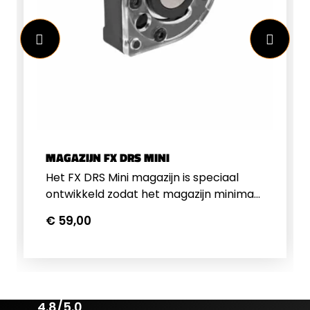
MAGAZIJN FX DRS MINI
Het FX DRS Mini magazijn is speciaal
ontwikkeld zodat het magazijn minimaal
boven de rail uitsteekt. Voordeel
€ 59,00
hiervan is dat u de richtkijker zeer laag
op de FX DRS kunt monteren. Het
magazijn is in de volgende kalibers te
verkrijgen:&nbsp;5,5mm (14
schots)6,35mm (12 schots)7,62mm (10
4.8/5.0