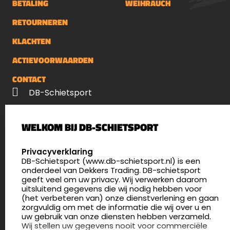
BETALING
WEIHRAUCH
RETOURNEREN
KLACHTEN
ACTIEVOORWAARDEN
CONTACT
DB-Schietsport
Palenrij 1
WELKOM BIJ DB-SCHIETSPORT
5411 LX Zeeland
Nederland
SELECT LANGUAGE
Privacyverklaring
DB-Schietsport (www.db-schietsport.nl) is een
4.8
onderdeel van Dekkers Trading. DB-schietsport
175 beoordelingen
geeft veel om uw privacy. Wij verwerken daarom
info@db-schietsport.nl
uitsluitend gegevens die wij nodig hebben voor
(het verbeteren van) onze dienstverlening en gaan
Openingstijden
zorgvuldig om met de informatie die wij over u en
uw gebruik van onze diensten hebben verzameld.
Dinsdag en donderdag: 13:00 - 17:00 én 18:00 - 21:00
Wij stellen uw gegevens nooit voor commerciële
uur