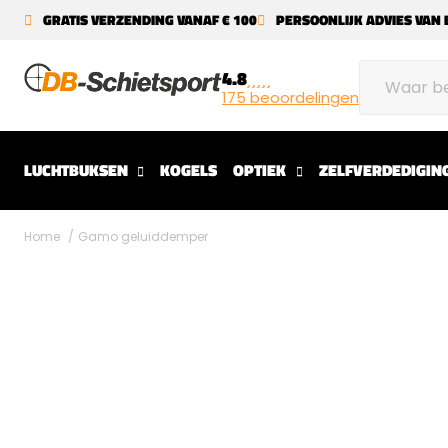
GRATIS VERZENDING VANAF € 100
PERSOONLIJK ADVIES VAN 
4.8
175 beoordelingen
LUCHTBUKSEN
KOGELS
OPTIEK
ZELFVERDEDIGIN
Home
Gamo geluiddemper