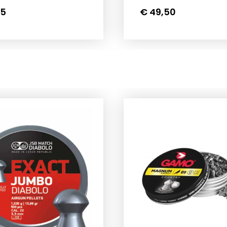
ddemperadapter,
een geluiddemper
95
€ 49,50
rpen voor een
monteren op uw FX
cte pasvorm op de
luchtgeweer. De adap
s P15, Artemis P35 en
geschikt voor meerd
Skyhawk. Met deze
modellen, waaronder 
r voorziet u uw
Crown, FX Royal, FX B
uks van een ½x20 UNF
FX Bobcat.Dankzij de 
fdraad, waardoor het
schroefdraad is de a
ren van een
compatibel met veel
demper snel en
gangbare
dig wordt.De
luchtbuksdempers.St
r is vervaardigd uit
licht aluminiumDe ada
ardig 6061 T6
gemaakt van CNC-ge
ium en met uiterste
aluminium en voorzie
ie CNC-gefreesd. Dit
een mat zwarte
eert een duurzame,
anodisatielaag. Hierdoo
ste constructie. De
licht van gewicht, slij
 anodiseerlaag
perfect passend op 
ermt het metaal en
luchtbuks.Beschermi