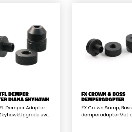
YFL DEMPER
FX CROWN & BOSS
ER DIANA SKYHAWK
DEMPERADAPTER
FL Demper Adapter
FX Crown &amp; Boss
 SkyhawkUpgrade uw
demperadapterMet 
uchtgeweer met de
DonnyFL FX dempera
FL
1/2 UNF kunt u eenvou