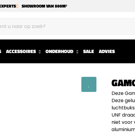
EXPERTS
SHOWROOM VAN 500M²
G
ACCESSOIRES
ONDERHOUD
SALE
ADVIES
GAMO
Deze Gamo
Deze gelu
luchtbuks
UNF draad
niet voor
aluminium