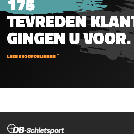
175
groter
spitskop in allerlei
proble
gewichten en
TEVREDEN KLAN
kunne
vormen.&nbsp;Rondkop5.5mm
belem
(.22")1.21g19.09gr200 stuks
GINGEN U VOOR.
vulnip
per blik
voor A
Diana
schroe
LEES BEOORDELINGEN
gefree
alumi
anodis
kartel
gripIn
draad
met 5.
mm (.2
grote
Donny
biedt 