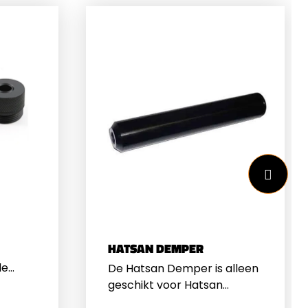
HATSAN DEMPER
de
De Hatsan Demper is alleen
dapter
geschikt voor Hatsan
dig
geweren en pistolen