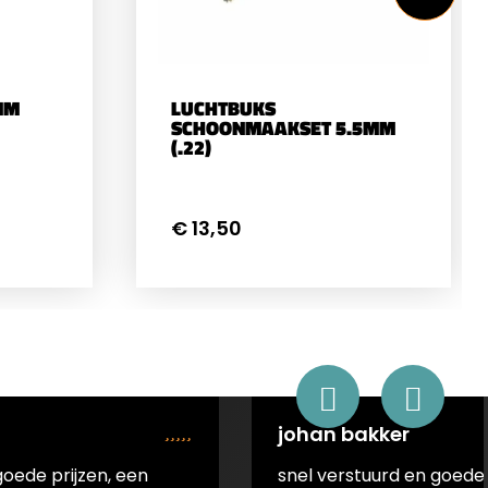
neer u
t,
elde
 UNF
MM
LUCHTBUKS
SCHOONMAAKSET 5.5MM
il en
(.22)
eVoor
t u
en van
e
stolen
€ 13,50
pmantel
de
 of
en een
na zet
a
leider
ten en
nbsp;Kop5.5mm
ens
ks per
tel
e
johan bakker
enGeschikt
goede prijzen, een
snel verstuurd en goede 