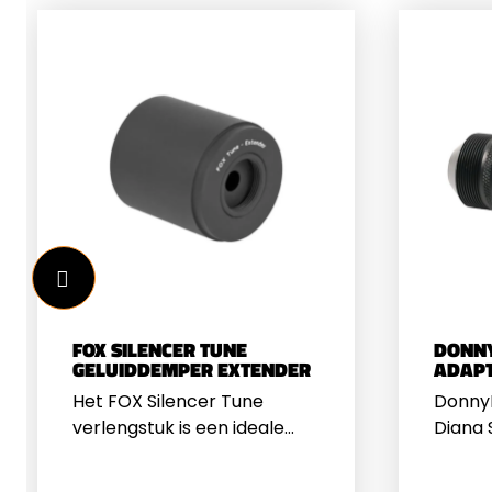
FOX SILENCER TUNE
DONN
GELUIDDEMPER EXTENDER
ADAPT
Het FOX Silencer Tune
Donny
verlengstuk is een ideale
Diana
toevoeging aan uw FOX
PCP l
Silencer Tune geluiddemper.
Donny