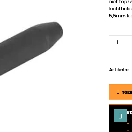
niet topz
luchtbuks
5,5mm
lu
Artikelnr
TOE
V