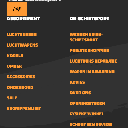
ASSORTIMENT
DB-SCHIETSPORT
LUCHTBUKSEN
WERKEN BIJ DB-
SCHIETSPORT
LUCHTWAPENS
PRIVATE SHOPPING
KOGELS
LUCHTBUKS REPARATIE
OPTIEK
WAPEN IN BEWARING
ACCESSOIRES
ADVIES
ONDERHOUD
OVER ONS
SALE
OPENINGSTIJDEN
BEGRIPPENLIJST
FYSIEKE WINKEL
SCHRIJF EEN REVIEW