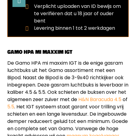
Verplicht uploaden van ID bewijs om
te verifiëren dat u 18 jaar of ouder
bent
Levering binnen 1 tot 2 werkdagen
GAMO HPA MI MAXXIM IGT
De Gamo HPA mi maxxim IGT is de enige gasram
luchtbuks uit het Gamo assortiment met een
Bipod. Naast de Bipod is de 3-9x40 richtkijker ook
inbegrepen. Deze gasram luchtbuks is leverbaar in
kaliber 4.5 & 5.5. Ook schieten de buksen over het
algemeen zeer zuiver met de
H&N Baracuda 4.5
of
5.5
. Het IGT systeem staat garant voor trilling vrij
schieten en een lange levensduur. De ingebouwde
demper reduceert geluid tot een minimum. Goede
en complete set van Gamo. Vanwege de hoge
kracht adviseren wij een
magnum kogelvanger
.