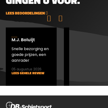
GINGEN U VOOR.
LEES BEOORDELINGEN
M.J. Boluijt
johan bakker
Snelle bezorging en
snel verstuurd en
goede prijzen, een
goede prijs
aanrader
05 augustus 2026
05 augustus 2026
LEES GEHELE REVIEW
LEES GEHELE REVIEW