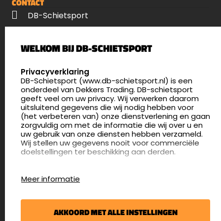
CONTACT
DB-Schietsport
Palenrij 1
WELKOM BIJ DB-SCHIETSPORT
5411 LX Zeeland
Nederland
SELECT LANGUAGE
Privacyverklaring
DB-Schietsport (www.db-schietsport.nl) is een
4.8
onderdeel van Dekkers Trading. DB-schietsport
175 beoordelingen
geeft veel om uw privacy. Wij verwerken daarom
info@db-schietsport.nl
uitsluitend gegevens die wij nodig hebben voor
(het verbeteren van) onze dienstverlening en gaan
Openingstijden
zorgvuldig om met de informatie die wij over u en
uw gebruik van onze diensten hebben verzameld.
Dinsdag en donderdag: 13:00 - 17:00 én 18:00 - 21:00
Wij stellen uw gegevens nooit voor commerciële
uur
doelstellingen ter beschikking aan derden.
Winkelen op afspraak
Cookies
Woensdag: 09:30 - 15:00 uur
Meer informatie
Afspraak maken
Google Analytics
DB-Schietsport maakt gebruik van Google
Nieuwsbrief
Analytics om bij te houden hoe gebruikers de
AKKOORD MET ALLE INSTELLINGEN
website gebruiken en hoe effectief de Adwords-
€5,- kortingsbon voor uw volgende bestelling.