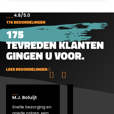
maten.&nbsp;Plat&nbsp;Kop5.5mm
(.22")1g15.43gr250 stuks per blik
4.8/5.0
175 BEOORDELINGEN
175
TEVREDEN KLANTEN
GINGEN U VOOR.
LEES BEOORDELINGEN
M.J. Boluijt
johan bakker
Snelle bezorging en
snel verstuurd en
goede prijzen, een
goede prijs