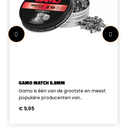
Deze gasram zijn voorzien van een
magazijn zodat u snel achter elkaar
kunt schieten.Specificaties Gamo HPA
Maxxim
IGTLengte:&nbsp;115cmGewicht:
3.2kg24 joule in kaliber 4.5 &amp;
5.5Rubber kolfplaatTrekker
VeiligheidWordt geleverd met 3-9x40
KijkerWordt geleverd met bipodIGT
ties
Gasram&nbsp;
GAMO MATCH 5.5MM
Gamo is één van de grootste en meest
populaire producenten van
luchtgeweren, luchtpistolen en
€ 5,95
accessoires voor de schietsport. Ze
hebben een uitgebreid programma
kogeltjes in alle soorten en