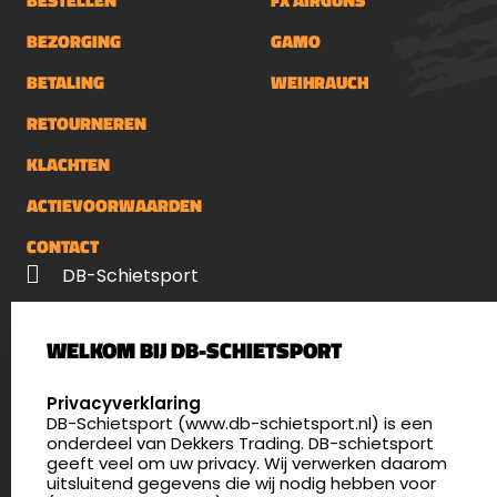
BESTELLEN
FX AIRGUNS
BEZORGING
GAMO
BETALING
WEIHRAUCH
RETOURNEREN
KLACHTEN
ACTIEVOORWAARDEN
CONTACT
DB-Schietsport
Palenrij 1
WELKOM BIJ DB-SCHIETSPORT
5411 LX Zeeland
Nederland
SELECT LANGUAGE
Privacyverklaring
DB-Schietsport (www.db-schietsport.nl) is een
4.8
onderdeel van Dekkers Trading. DB-schietsport
175 beoordelingen
geeft veel om uw privacy. Wij verwerken daarom
info@db-schietsport.nl
uitsluitend gegevens die wij nodig hebben voor