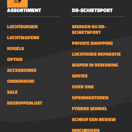
ASSORTIMENT
DB-SCHIETSPORT
LUCHTBUKSEN
WERKEN BIJ DB-
SCHIETSPORT
LUCHTWAPENS
PRIVATE SHOPPING
KOGELS
LUCHTBUKS REPARATIE
OPTIEK
WAPEN IN BEWARING
ACCESSOIRES
ADVIES
ONDERHOUD
OVER ONS
SALE
OPENINGSTIJDEN
BEGRIPPENLIJST
FYSIEKE WINKEL
SCHRIJF EEN REVIEW
INSCHRIJVEN