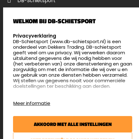
DB-Schietsport
Palenrij 1
WELKOM BIJ DB-SCHIETSPORT
5411 LX Zeeland
Nederland
SELECT LANGUAGE
Privacyverklaring
DB-Schietsport (www.db-schietsport.nl) is een
4.8
onderdeel van Dekkers Trading. DB-schietsport
175 beoordelingen
geeft veel om uw privacy. Wij verwerken daarom
info@db-schietsport.nl
uitsluitend gegevens die wij nodig hebben voor
(het verbeteren van) onze dienstverlening en gaan
Openingstijden
zorgvuldig om met de informatie die wij over u en
uw gebruik van onze diensten hebben verzameld.
Dinsdag en donderdag: 13:00 - 17:00 én 18:00 - 21:00
Wij stellen uw gegevens nooit voor commerciële
uur
doelstellingen ter beschikking aan derden.
Winkelen op afspraak
Cookies
Woensdag: 09:30 - 15:00 uur
Meer informatie
Afspraak maken
Google Analytics
DB-Schietsport maakt gebruik van Google
Nieuwsbrief
Analytics om bij te houden hoe gebruikers de
AKKOORD MET ALLE INSTELLINGEN
website gebruiken en hoe effectief de Adwords-
€5,- kortingsbon voor uw volgende bestelling.
advertenties van Dekkers trading bij Google
zoekresultaatpagina’s zijn. De aldus verkregen
Blijf op de hoogte van het laatste nieuws