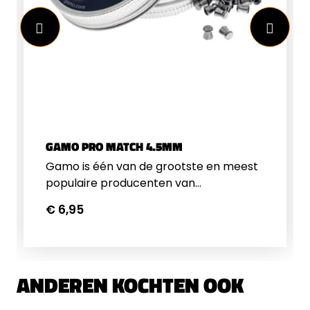
GAMO PRO MATCH 4.5MM
Gamo is één van de grootste en meest
populaire producenten van
luchtgeweren, luchtpistolen en
€ 6,95
accessoires voor de schietsport. Ze
hebben een uitgebreid programma
kogeltjes in alle soorten en
maten.&nbsp;Plat Kop4.5mm
ANDEREN KOCHTEN OOK
(.177")0.51g7.87gr500 stuks per blik