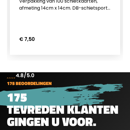
Verpakking van 100 schietkaarten,
afmeting 14cm x 14cm. DB-schietsport
heeft&nbsp;vele verschillende
producten in huis om op te schieten
zoals schietkaarten en schietkasten.
Ontdek hier meer over ratten schieten
€ 7,50
met een luchtbuks.
4.8/5.0
175 BEOORDELINGEN
175
TEVREDEN KLANTEN
GINGEN U VOOR.