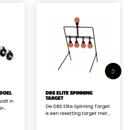
 DOEL
DBS ELITE SPINNING
TARGET
valt in
De DBS Elite Spinning Target
er
is een resetting target met
de
5 doelen. De werking van dit
oorn
spinning target is als volgt:
er