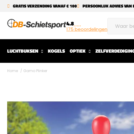
GRATIS VERZENDING VANAF € 100
PERSOONLIJK ADVIES VAN 
4.8
175 beoordelingen
LUCHTBUKSEN
KOGELS
OPTIEK
ZELFVERDEDIGIN
Home
Gamo Plinker