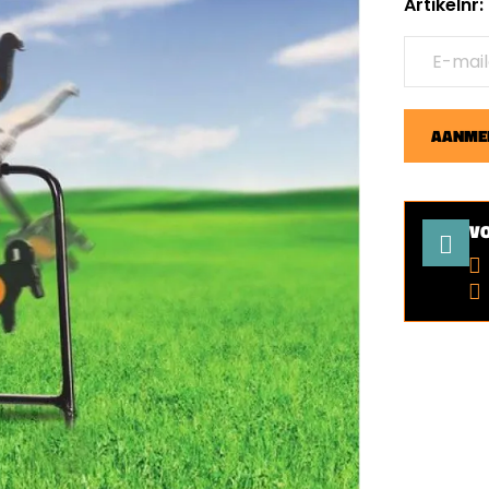
Artikelnr
AANMEL
V