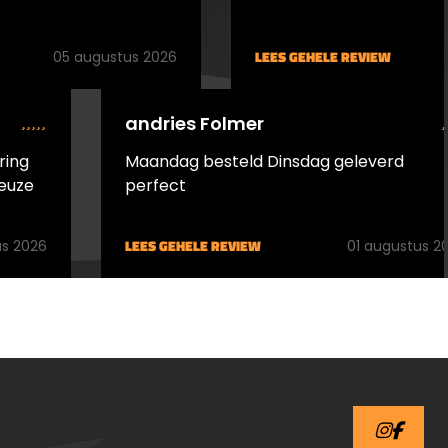
et
 VFG
LEES GEHELE REVIEW
05 augustus 2026
n
ten en
TIP !
andries Folmer
en
ring
Maandag besteld Dinsdag geleverd
p en
euze
perfect
oop.
drukt
e
LEES GEHELE REVIEW
s 2026
01 augustus 2
op.
lopen
t
nog
ect op
et