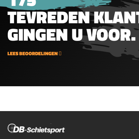
&amp; WerkplaatsBallistol is
bruine
TEVREDEN KLAN
ideaal voor onderhoud van
voor d
machines zoals cirkelzagen,
bescha
boor- en draaibanken,
het br
GINGEN U VOOR.
precisie-instrumenten en
compon
gereedschappen. Ook in de
indust
levensmiddelenindustrie
compl
LEES BEOORDELINGEN
veilig inzetbaar voor
bruine
onderhoud aan vul- en
voor ij
sluitmachines. Verwijdert
staals
roest, neutraliseert
chroom
handzweet en beschermt
en duu
kwetsbare
bruine
metaaloppervlakken
geopti
langdurig.Auto &amp;
formul
MotorBallistol beschermt en
diepz
onderhoudt metalen en
bruine
kunststof onderdelen van
te bru
auto’s en motoren.
grondi