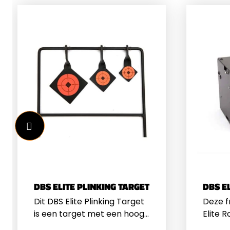
DBS ELITE PLINKING TARGET
DBS E
Dit DBS Elite Plinking Target
Deze f
is een target met een hoog
Elite 
“fun” gehalte. Wanneer je dit
waar j