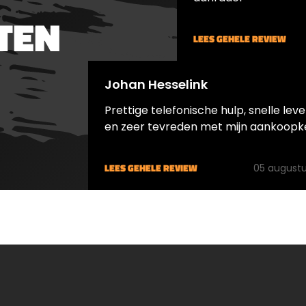
ermiddel is geschikt
op nauwkeurigheid. H
TEN
e verbetering van
verschieten van een
digde bruineringen,
LEES GEHELE REVIEW
propje na het schiete
uineren van
verwijderd de loodres
enten in bedrijf en
houdt de loop schoon. 
Johan Hesselink
rie alsook voor een
Doe achter de VFG e
eet nieuwe
Prettige telefonische hulp, snelle leve
kogel &nbsp;in de loo
ring.EigenschappenGeschikt
en zeer tevreden met mijn aankoopk
schiet beide door de l
zer en alle
De punt op de kogel 
oorten (tot 3%
de vilt stevig tegen d
gehalte).Is slijtvast
LEES GEHELE REVIEW
05 augustu
binnenkant van de lo
rzaam.Vlekkeloze
Allhoewel de meeste 
ring door een
van redelijk kwaliteit
maliseerde
staalsoorten gemaak
e.Zorgt voor een
worden heeft vocht 
warte
altijd een nadelig eff
ring.GebruikOntvet de
de loop. Schiet na het
ineren metalen
schoonmaken een m
g met Robla-