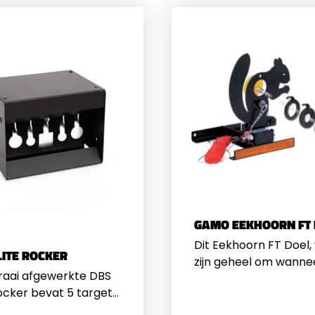
GAMO EEKHOORN FT
Dit Eekhoorn FT Doel, 
LITE ROCKER
zijn geheel om wanne
raai afgewerkte DBS
men de geel gekleur
Rocker bevat 5 targets
cirkel raakt. De Eekh
e op kunt schieten.
trekt u vervolgens we