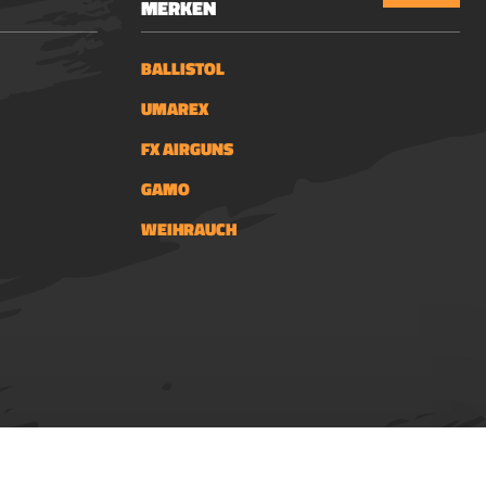
MERKEN
lie
 door
werking
BALLISTOL
 en de
UMAREX
ermen.
FX AIRGUNS
GAMO
WEIHRAUCH