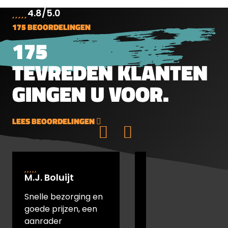
4.8/5.0
175 BEOORDELINGEN
175
TEVREDEN KLANTEN
GINGEN U VOOR.
LEES BEOORDELINGEN
M.J. Boluijt
johan bakker
Snelle bezorging en
snel verstuurd en
goede prijzen, een
goede prijs
aanrader