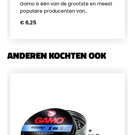
Gamo is één van de grootste en meest
populaire producenten van
luchtgeweren, luchtpistolen en
€ 6,25
accessoires voor de schietsport. Ze
hebben een uitgebreid programma
kogeltjes in alle soorten en
maten.&nbsp;Rond Kop5.5mm
ANDEREN KOCHTEN OOK
(.22")1g15.43gr250 stuks per blik