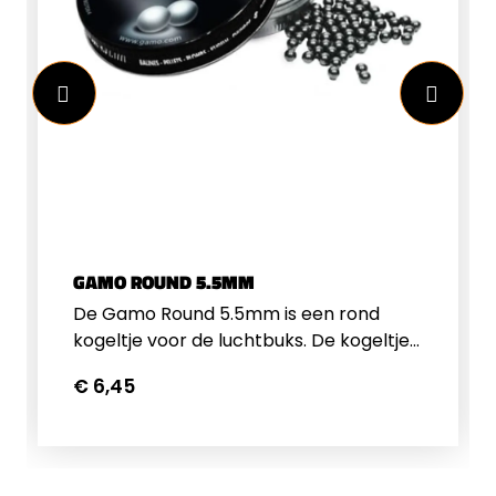
GAMO ROUND 5.5MM
De Gamo Round 5.5mm is een rond
kogeltje voor de luchtbuks. De kogeltjes
zijn van lood en ideaal om mee te
€ 6,45
plinken. De kogeltjes hebben een
gewicht van 1 gram / 15.43 grain.
Verpakt per 250 stuks.