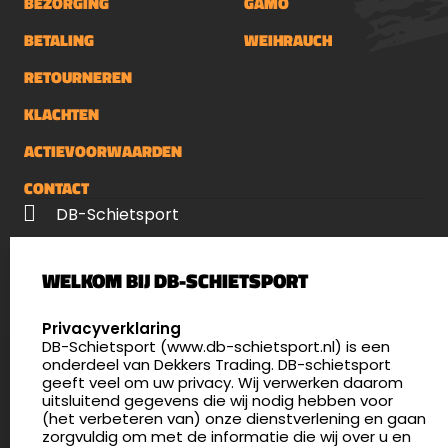
BEZORGING
GAMO
BETALING
WEIHRAUCH
RETOURNEREN
KLACHTEN
ACTIEVOORWAARDEN
CONTACT
DB-Schietsport
Palenrij 1
WELKOM BIJ DB-SCHIETSPORT
5411 LX Zeeland
Nederland
SELECT LANGUAGE
Privacyverklaring
DB-Schietsport (www.db-schietsport.nl) is een
4.8
onderdeel van Dekkers Trading. DB-schietsport
175 beoordelingen
geeft veel om uw privacy. Wij verwerken daarom
info@db-schietsport.nl
uitsluitend gegevens die wij nodig hebben voor
(het verbeteren van) onze dienstverlening en gaan
Openingstijden
zorgvuldig om met de informatie die wij over u en