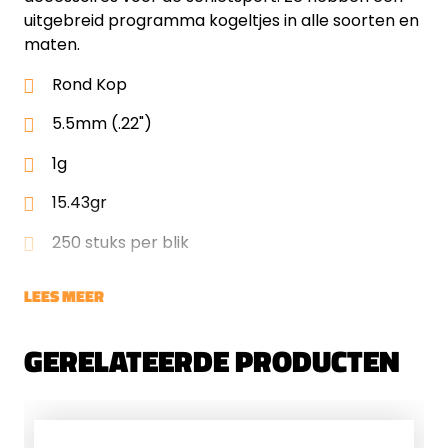
uitgebreid programma kogeltjes in alle soorten en
maten.
Rond Kop
5.5mm (.22")
1g
15.43gr
250 stuks per blik
LEES MEER
GERELATEERDE PRODUCTEN