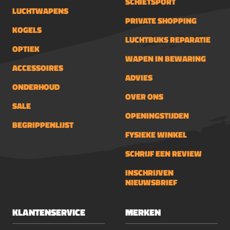
SCHIETSPORT
LUCHTWAPENS
PRIVATE SHOPPING
KOGELS
LUCHTBUKS REPARATIE
OPTIEK
WAPEN IN BEWARING
ACCESSOIRES
ADVIES
ONDERHOUD
OVER ONS
SALE
OPENINGSTIJDEN
BEGRIPPENLIJST
FYSIEKE WINKEL
SCHRIJF EEN REVIEW
INSCHRIJVEN
NIEUWSBRIEF
KLANTENSERVICE
MERKEN