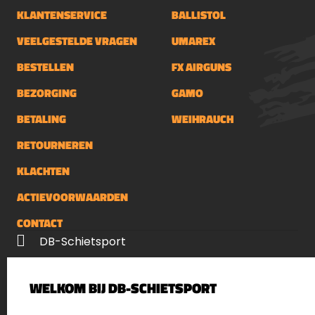
KLANTENSERVICE
BALLISTOL
VEELGESTELDE VRAGEN
UMAREX
BESTELLEN
FX AIRGUNS
BEZORGING
GAMO
BETALING
WEIHRAUCH
RETOURNEREN
KLACHTEN
ACTIEVOORWAARDEN
CONTACT
DB-Schietsport
Palenrij 1
WELKOM BIJ DB-SCHIETSPORT
5411 LX Zeeland
Nederland
SELECT LANGUAGE