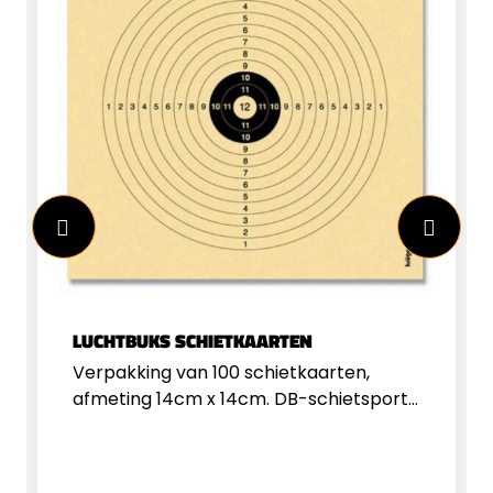
luchtbuksenBekijk ook onze gehele
collectie kogelvangers in onze
webshop.
LUCHTBUKS SCHIETKAARTEN
Verpakking van 100 schietkaarten,
afmeting 14cm x 14cm. DB-schietsport
heeft&nbsp;vele verschillende
producten in huis om op te schieten
zoals schietkaarten en schietkasten.