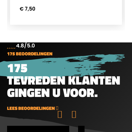
Ontdek hier meer over ratten schieten
€ 7,50
met een luchtbuks.
4.8/5.0
175 BEOORDELINGEN
175
TEVREDEN KLANTEN
GINGEN U VOOR.
LEES BEOORDELINGEN