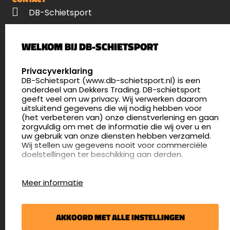
DB-Schietsport
Palenrij 1
WELKOM BIJ DB-SCHIETSPORT
5411 LX Zeeland
Nederland
SELECT LANGUAGE
Privacyverklaring
DB-Schietsport (www.db-schietsport.nl) is een
4.8
onderdeel van Dekkers Trading. DB-schietsport
176 beoordelingen
geeft veel om uw privacy. Wij verwerken daarom
info@db-schietsport.nl
uitsluitend gegevens die wij nodig hebben voor
(het verbeteren van) onze dienstverlening en gaan
Openingstijden
zorgvuldig om met de informatie die wij over u en
uw gebruik van onze diensten hebben verzameld.
Dinsdag en donderdag: 13:00 - 17:00 én 18:00 - 21:00
Wij stellen uw gegevens nooit voor commerciële
uur
doelstellingen ter beschikking aan derden.
Winkelen op afspraak
Cookies
Woensdag: 09:30 - 15:00 uur
Meer informatie
Afspraak maken
Google Analytics
DB-Schietsport maakt gebruik van Google
Nieuwsbrief
Analytics om bij te houden hoe gebruikers de
AKKOORD MET ALLE INSTELLINGEN
website gebruiken en hoe effectief de Adwords-
€5,- kortingsbon voor uw volgende bestelling.
advertenties van Dekkers trading bij Google