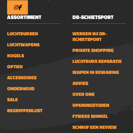
ASSORTIMENT
DB-SCHIETSPORT
LUCHTBUKSEN
WERKEN BIJ DB-
SCHIETSPORT
LUCHTWAPENS
PRIVATE SHOPPING
KOGELS
LUCHTBUKS REPARATIE
OPTIEK
WAPEN IN BEWARING
ACCESSOIRES
ADVIES
ONDERHOUD
OVER ONS
SALE
OPENINGSTIJDEN
BEGRIPPENLIJST
FYSIEKE WINKEL
SCHRIJF EEN REVIEW