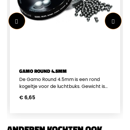
GAMO ROUND 4.5MM
De Gamo Round 4.5mm is een rond
kogeltje voor de luchtbuks. Gewicht is
0.53 gram / 8.17 grain, verpakt per 500
€ 6,65
stuks.
ANDEREN KOCHTEN OOK