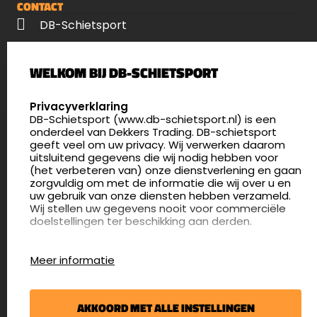
CONTACT
DB-Schietsport
Palenrij 1
WELKOM BIJ DB-SCHIETSPORT
5411 LX Zeeland
Nederland
SELECT LANGUAGE
Privacyverklaring
DB-Schietsport (www.db-schietsport.nl) is een
4.8
onderdeel van Dekkers Trading. DB-schietsport
176 beoordelingen
geeft veel om uw privacy. Wij verwerken daarom
info@db-schietsport.nl
uitsluitend gegevens die wij nodig hebben voor
(het verbeteren van) onze dienstverlening en gaan
Openingstijden
zorgvuldig om met de informatie die wij over u en
uw gebruik van onze diensten hebben verzameld.
Dinsdag en donderdag: 13:00 - 17:00 én 18:00 - 21:00
Wij stellen uw gegevens nooit voor commerciële
uur
doelstellingen ter beschikking aan derden.
Winkelen op afspraak
Cookies
Woensdag: 09:30 - 15:00 uur
Meer informatie
Afspraak maken
Google Analytics
DB-Schietsport maakt gebruik van Google
Nieuwsbrief
Analytics om bij te houden hoe gebruikers de
AKKOORD MET ALLE INSTELLINGEN
website gebruiken en hoe effectief de Adwords-
€5,- kortingsbon voor uw volgende bestelling.