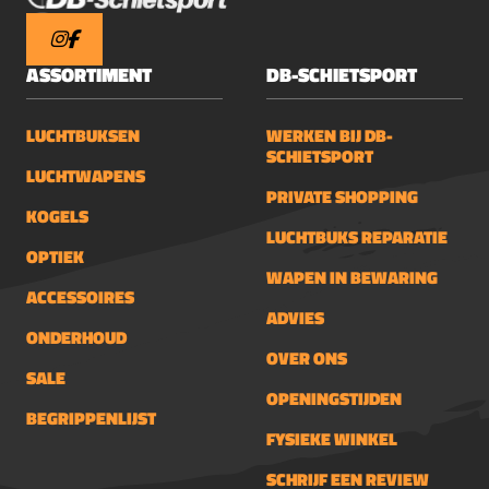
ASSORTIMENT
DB-SCHIETSPORT
LUCHTBUKSEN
WERKEN BIJ DB-
SCHIETSPORT
LUCHTWAPENS
PRIVATE SHOPPING
KOGELS
LUCHTBUKS REPARATIE
OPTIEK
WAPEN IN BEWARING
ACCESSOIRES
ADVIES
ONDERHOUD
OVER ONS
SALE
OPENINGSTIJDEN
BEGRIPPENLIJST
FYSIEKE WINKEL
SCHRIJF EEN REVIEW