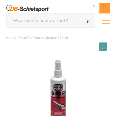
Home
GunTec Plastic Cleaner 250ml