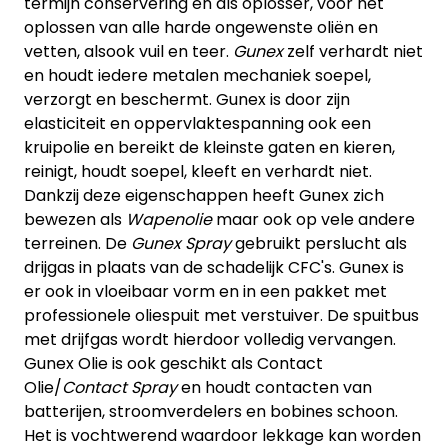
termijn conservering en als oplosser, voor het
oplossen van alle harde ongewenste oliën en
vetten, alsook vuil en teer.
Gunex
zelf verhardt niet
en houdt iedere metalen mechaniek soepel,
verzorgt en beschermt. Gunex is door zijn
elasticiteit en oppervlaktespanning ook een
kruipolie en bereikt de kleinste gaten en kieren,
reinigt, houdt soepel, kleeft en verhardt niet.
Dankzij deze eigenschappen heeft Gunex zich
bewezen als
Wapenolie
maar ook op vele andere
terreinen. De
Gunex Spray
gebruikt perslucht als
drijgas in plaats van de schadelijk CFC's. Gunex is
er ook in vloeibaar vorm en in een pakket met
professionele oliespuit met verstuiver. De spuitbus
met drijfgas wordt hierdoor volledig vervangen.
Gunex Olie is ook geschikt als Contact
Olie/
Contact Spray
en houdt contacten van
batterijen, stroomverdelers en bobines schoon.
Het is vochtwerend waardoor lekkage kan worden