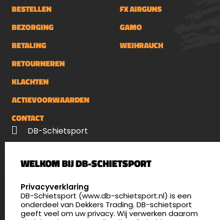
BESTELLEN
FX AIRGUNS
BEZORGING
GAMO
BETALING
WEIHRAUCH
RETOURNEREN
KLACHTEN
ACTIEVOORWAARDEN
CONTACT
DB-Schietsport
Palenrij 1
WELKOM BIJ DB-SCHIETSPORT
5411 LX Zeeland
Nederland
SELECT LANGUAGE
Privacyverklaring
DB-Schietsport (www.db-schietsport.nl) is een
4.8
onderdeel van Dekkers Trading. DB-schietsport
172 beoordelingen
geeft veel om uw privacy. Wij verwerken daarom