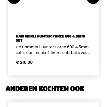
HAMMERLI HUNTER FORCE 600 4.5MM
SET
De Hammerli Hunter Force 600 4.5mm
set is een mooie 4,5mm luchtbuks voor
de beginnende schutter. Met zijn 7,5
€ 210,00
joule is deze buks prima binnen en
buiten te gebruiken op een schietkaart
of plinking doel. Hij wordt geleverd met
een 4x32 richtkijker. Je kunt met de
ANDEREN KOCHTEN OOK
buks schieten met en zonder vizier,
zonder vizier kunt u prima richten met
de fluorescerende keep/korrel. De
Hammerli 600 Hunter Force is uitgerust