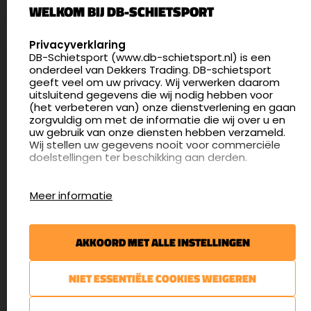
WELKOM BIJ DB-SCHIETSPORT
5411 LX Zeeland
Nederland
SELECT LANGUAGE
Privacyverklaring
DB-Schietsport (www.db-schietsport.nl) is een
4.8
onderdeel van Dekkers Trading. DB-schietsport
176 beoordelingen
geeft veel om uw privacy. Wij verwerken daarom
info@db-schietsport.nl
uitsluitend gegevens die wij nodig hebben voor
(het verbeteren van) onze dienstverlening en gaan
Openingstijden
zorgvuldig om met de informatie die wij over u en
uw gebruik van onze diensten hebben verzameld.
Dinsdag en donderdag: 13:00 - 17:00 én 18:00 - 21:00
Wij stellen uw gegevens nooit voor commerciële
uur
doelstellingen ter beschikking aan derden.
Winkelen op afspraak
Cookies
Woensdag: 09:30 - 15:00 uur
Meer informatie
Afspraak maken
Google Analytics
DB-Schietsport maakt gebruik van Google
Nieuwsbrief
Analytics om bij te houden hoe gebruikers de
AKKOORD MET ALLE INSTELLINGEN
website gebruiken en hoe effectief de Adwords-
€5,- kortingsbon voor uw volgende bestelling.
advertenties van Dekkers trading bij Google
zoekresultaatpagina’s zijn. De aldus verkregen
Blijf op de hoogte van het laatste nieuws
NIET ESSENTIËLE COOKIES WEIGEREN
informatie wordt, met inbegrip van het adres van
uw computer (IP-adres), overgebracht naar en
door Google opgeslagen op servers in de
AANMELDEN