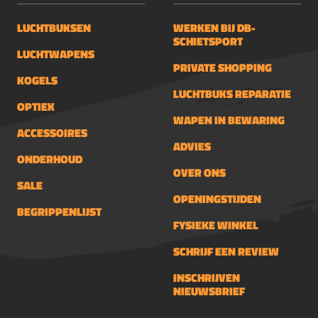
LUCHTBUKSEN
WERKEN BIJ DB-
SCHIETSPORT
LUCHTWAPENS
PRIVATE SHOPPING
KOGELS
LUCHTBUKS REPARATIE
OPTIEK
WAPEN IN BEWARING
ACCESSOIRES
ADVIES
ONDERHOUD
OVER ONS
SALE
OPENINGSTIJDEN
BEGRIPPENLIJST
FYSIEKE WINKEL
SCHRIJF EEN REVIEW
INSCHRIJVEN
NIEUWSBRIEF