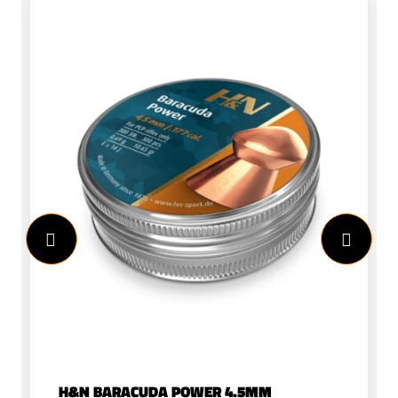
met een mooie houten kolf wat voor
deze prijs klasse uniek is! Dit geeft hem
een duurdere uitstraling, u krijgt echt
waar voor uw geld! Wij hebben deze
buks met richtkijker volledig compleet
gemaakt zodat u direct start klaar bent
om te schieten!SpecificatiesDe
Hammerli Hunter Force 600 set
bevat:&nbsp;Hammerli Hunter Force
600 (incl. 4x32 richtkijker)Zwarte DBS
Elite foudraalPerfecta kogelvanger100
schietkaarten1x Excite Plinking 4,5mm
(500 stuks)Ook interessant: Alles over
ratten schieten met een luchtbuks
H&N BARACUDA POWER 4.5MM