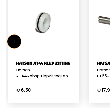
HATSAN AT44 KLEP ZITTING
HATSA
Hatsan
Hatsa
AT44&nbsp;KlepzittingEen
BT65&
origineel
origin
Hatsan&nbsp;Klepzitting&nbsp;voor
voor d
€ 6,50
€ 17,
de AT44. Hatsan nummer
nummer
2314. Inclusief O-Ring
Ring