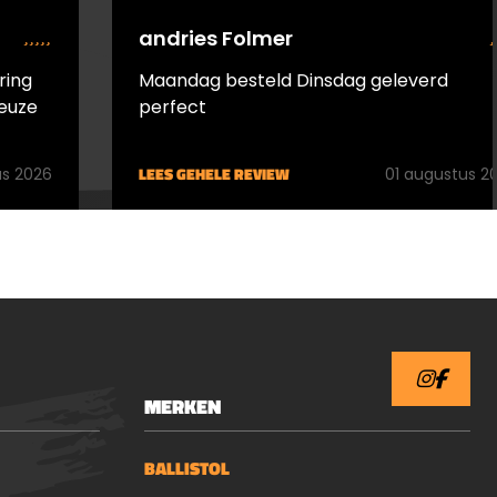
andries Folmer
ring
Maandag besteld Dinsdag geleverd
euze
perfect
LEES GEHELE REVIEW
s 2026
01 augustus 2
MERKEN
BALLISTOL