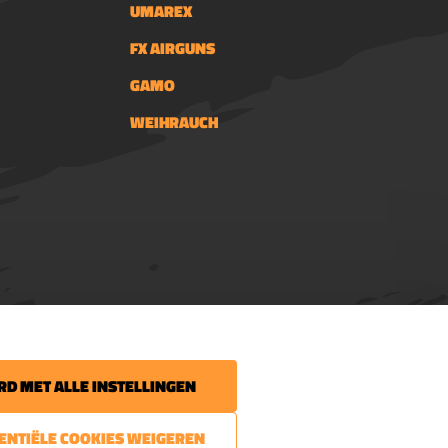
UMAREX
FX AIRGUNS
GAMO
WEIHRAUCH
 uw volgende bestelling.
D MET ALLE INSTELLINGEN
 het laatste nieuws
SENTIËLE COOKIES WEIGEREN