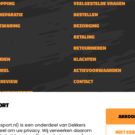
OPPING
VEELGESTELDE VRAGEN
REPARATIE
BESTELLEN
BEWARING
BEZORGING
BETALING
RETOURNEREN
JDEN
KLACHTEN
NKEL
ACTIEVOORWAARDEN
N REVIEW
CONTACT
N NIEUWSBRIEF
Nieuwsbrief
schietsport.nl
ORT
€5,- kortingsbon voor
tijden
AKKOOR
en donderdag: 13:00 - 17:00
Blijf op de hoogte van
- 21:00 uur
port.nl) is een onderdeel van Dekkers
veel om uw privacy. Wij verwerken daarom
NIET ES
AANMELDEN