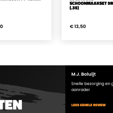
SCHOONMAAKSET 9
(.35)
50
€ 13,50
M.J. Boluijt
Snelle bezorging en 
aanrader
TEN
LEES GEHELE REVIEW