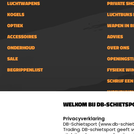
LUCHTWAPENS
PRIVATE SH
KOGELS
LUCHTBUKS 
OPTIEK
WAPEN IN 
ACCESSOIRES
ADVIES
ONDERHOUD
OVER ONS
SALE
OPENINGSTI
BEGRIPPENLIJST
FYSIEKE WI
SCHRIJF EE
INSCHRIJVE
DB-Schietsport
info@db-
WELKOM BIJ DB-SCHIETSP
Palenrij 1
Openings
SELECT LANGUAGE
Dinsdag 
5411 LX Zeeland
Privacyverklaring
én 18:00 
DB-Schietsport (www.db-schiets
Nederland
Trading. DB-schietsport geeft 