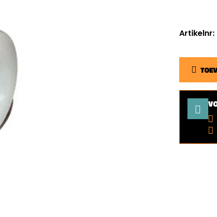
Artikelnr
TOE
V