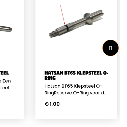
TEEL
HATSAN BT65 KLEPSTEEL O-
RING
elEen
Hatsan BT65 Klepsteel O-
steel
RingReserve O-Ring voor de
Klepsteel van de BT65. Past
f O-
€ 1,00
op de 5.5mm en 6.35mm
klepsteel