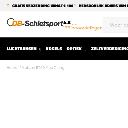
GRATIS VERZENDING VANAF € 100
PERSOONLIJK ADVIES VAN 
4.8
175 beoordelingen
LUCHTBUKSEN
KOGELS
OPTIEK
ZELFVERDEDIGIN
Home
Hatsan BT65 Klep Zitting