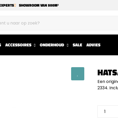
EXPERTS
SHOWROOM VAN 500M²
G
ACCESSOIRES
ONDERHOUD
SALE
ADVIES
HATS
Een origi
2334. Incl