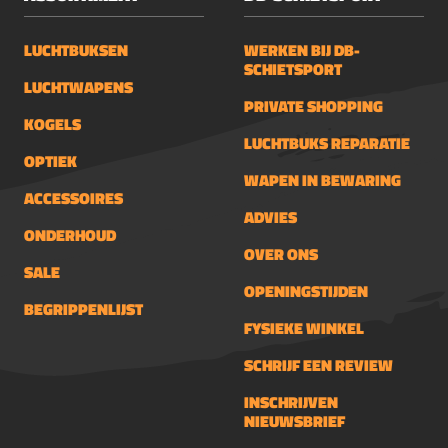
LUCHTBUKSEN
WERKEN BIJ DB-
SCHIETSPORT
LUCHTWAPENS
PRIVATE SHOPPING
KOGELS
LUCHTBUKS REPARATIE
OPTIEK
WAPEN IN BEWARING
ACCESSOIRES
ADVIES
ONDERHOUD
OVER ONS
SALE
OPENINGSTIJDEN
BEGRIPPENLIJST
FYSIEKE WINKEL
SCHRIJF EEN REVIEW
INSCHRIJVEN
NIEUWSBRIEF