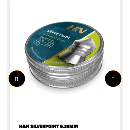
duurzame, maatvaste constructie. De
zwarte anodiseerlaag beschermt het
metaal en geeft de adapter een
strakke, tactische uitstraling.Voor
optimaal gebruiksgemak is het
oppervlak voorzien van een ruitvormig
kartelpatroon, waardoor u altijd
voldoende grip heeft bij het vast- of
losdraaien. De meegeleverde
draadbeschermer is uitgevoerd in
dezelfde hoogwaardige afwerking.Deze
adapter is geschikt voor 5.5 mm (.22)
en 6.35 mm (.25) kalibers en is zodanig
ontworpen dat ook geluiddempers met
een grotere diameter probleemloos
geplaatst kunnen worden zonder
belemmering van de
vulnippel.Kenmerken:Geschikt voor
H&N SILVERPOINT 6.35MM
Artemis P15, P35 en Diana Skyhawk½x20