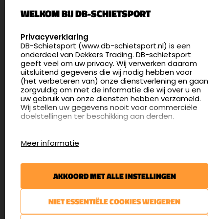
WELKOM BIJ DB-SCHIETSPORT
5411 LX Zeeland
Nederland
SELECT LANGUAGE
Privacyverklaring
DB-Schietsport (www.db-schietsport.nl) is een
4.8
onderdeel van Dekkers Trading. DB-schietsport
175 beoordelingen
geeft veel om uw privacy. Wij verwerken daarom
info@db-schietsport.nl
uitsluitend gegevens die wij nodig hebben voor
(het verbeteren van) onze dienstverlening en gaan
Openingstijden
zorgvuldig om met de informatie die wij over u en
uw gebruik van onze diensten hebben verzameld.
Dinsdag en donderdag: 13:00 - 17:00 én 18:00 - 21:00
Wij stellen uw gegevens nooit voor commerciële
uur
doelstellingen ter beschikking aan derden.
Winkelen op afspraak
Cookies
Woensdag: 09:30 - 15:00 uur
Meer informatie
Afspraak maken
Google Analytics
DB-Schietsport maakt gebruik van Google
Nieuwsbrief
Analytics om bij te houden hoe gebruikers de
AKKOORD MET ALLE INSTELLINGEN
website gebruiken en hoe effectief de Adwords-
€5,- kortingsbon voor uw volgende bestelling.
advertenties van Dekkers trading bij Google
zoekresultaatpagina’s zijn. De aldus verkregen
Blijf op de hoogte van het laatste nieuws
NIET ESSENTIËLE COOKIES WEIGEREN
informatie wordt, met inbegrip van het adres van
uw computer (IP-adres), overgebracht naar en