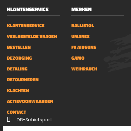
KLANTENSERVICE
MERKEN
KLANTENSERVICE
BALLISTOL
VEELGESTELDE VRAGEN
UMAREX
BESTELLEN
FX AIRGUNS
BEZORGING
GAMO
BETALING
WEIHRAUCH
RETOURNEREN
KLACHTEN
ACTIEVOORWAARDEN
CONTACT
DB-Schietsport
Palenrij 1