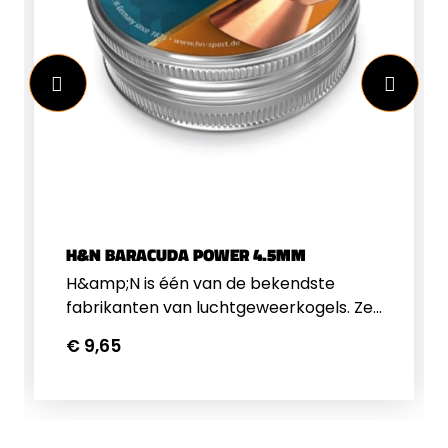
H&N BARACUDA POWER 4.5MM
H&amp;N is één van de bekendste
fabrikanten van luchtgeweerkogels. Ze
zijn bekend geworden om de H&amp;N
€ 9,65
Baracuda en H&amp;N Field Target
Trophy. H&amp;N kogeltjes zijn steeds
gelijk in kwaliteit van batch tot batch.
Ze produceren heel veel verschillende