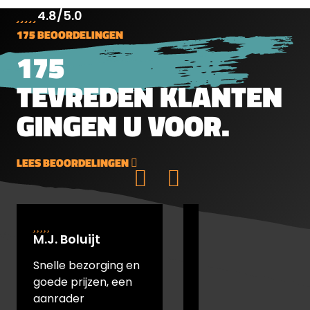
vormen en gewichten kogeltjes.
4.8/5.0
Platkop, rondkop en spitskop in allerlei
175 BEOORDELINGEN
gewichten en vormen. Rondkop 4.5mm
0.69g 10.65gr 300 stuks per blik Lengte
175
6.8mm
TEVREDEN KLANTEN
GINGEN U VOOR.
LEES BEOORDELINGEN
M.J. Boluijt
johan bakker
Snelle bezorging en
snel verstuurd en
goede prijzen, een
goede prijs
aanrader