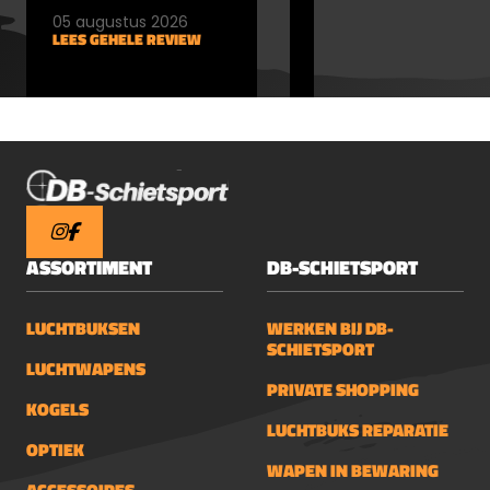
05 augustus 2026
05 augustus 2026
LEES GEHELE REVIEW
LEES GEHELE REVIEW
ASSORTIMENT
DB-SCHIETSPORT
LUCHTBUKSEN
WERKEN BIJ DB-
SCHIETSPORT
LUCHTWAPENS
PRIVATE SHOPPING
KOGELS
LUCHTBUKS REPARATIE
OPTIEK
WAPEN IN BEWARING