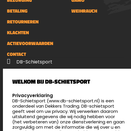
BEZORGING
GAMO
BETALING
WEIHRAUCH
RETOURNEREN
KLACHTEN
ACTIEVOORWAARDEN
CONTACT
DB-Schietsport
Palenrij 1
WELKOM BIJ DB-SCHIETSPORT
5411 LX Zeeland
Nederland
SELECT LANGUAGE
Privacyverklaring
DB-Schietsport (www.db-schietsport.nl) is een
4.8
onderdeel van Dekkers Trading. DB-schietsport
175 beoordelingen
geeft veel om uw privacy. Wij verwerken daarom
info@db-schietsport.nl
uitsluitend gegevens die wij nodig hebben voor
(het verbeteren van) onze dienstverlening en gaan
Openingstijden
zorgvuldig om met de informatie die wij over u en