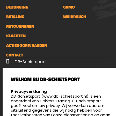
BEZORGING
GAMO
BETALING
WEIHRAUCH
RETOURNEREN
KLACHTEN
ACTIEVOORWAARDEN
CONTACT
DB-Schietsport
Palenrij 1
WELKOM BIJ DB-SCHIETSPORT
5411 LX Zeeland
Nederland
SELECT LANGUAGE
Privacyverklaring
DB-Schietsport (www.db-schietsport.nl) is een
4.8
onderdeel van Dekkers Trading. DB-schietsport
176 beoordelingen
geeft veel om uw privacy. Wij verwerken daarom
info@db-schietsport.nl
uitsluitend gegevens die wij nodig hebben voor
(het verbeteren van) onze dienstverlening en gaan