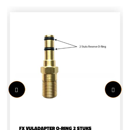
FX VULADAPTER O-RING 2 STUKS