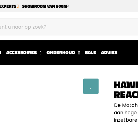
EXPERTS
SHOWROOM VAN 500M²
G
ACCESSOIRES
ONDERHOUD
SALE
ADVIES
HAWK
REAC
De Match 
aan hoge 
inzetbare