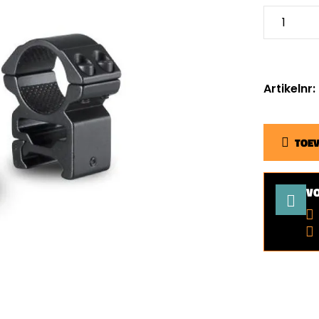
Artikelnr:
TOE
V