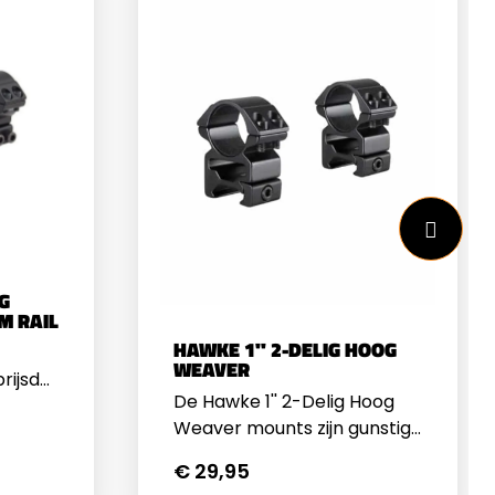
G
M RAIL
HAWKE 1'' 2-DELIG HOOG
WEAVER
rijsd
De Hawke 1'' 2-Delig Hoog
ge
Weaver mounts zijn gunstig
en zijn
geprijsd maar voldoen aan
€ 29,95
hoge eisen. De
lle