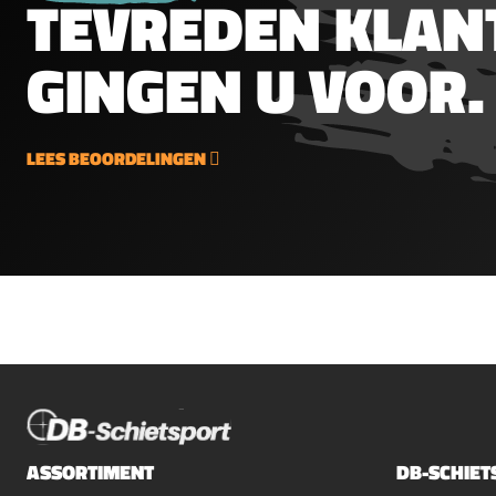
TEVREDEN KLAN
van Hawke zijn gebouwd op
een stabiel magnesium
GINGEN U VOOR.
chassis. De lage turrets zijn
gemakkelijk te bedienen
vanwege de grote diameter
en hebben een duidelijk
LEES BEOORDELINGEN
voelbaar en hoorbaar
klikken van 1/4 MOA. De
zoom verstelling is
eenvoudig te bedienen.
Deze richtkijkers zijn
voorzien van een 11-laags
multi coating waardoor je
een goede lichttransmissie
en helder beeld hebt. De
knop van de verlichting is
gemonteerd aan de zijkant
ASSORTIMENT
DB-SCHIET
van de richtkijker en heeft