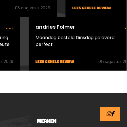
duikfles, deze lucht is altijd
LEES GEHELE REVIEW
05 augustus 2026
gegarandeerd droog.
n,
andries Folmer
rde
aat de
ring
Maandag besteld Dinsdag geleverd
dempt
euze
perfect
jdens
LEES GEHELE REVIEW
s 2026
01 augustus 2
empt
bij aan
e
5W is
e zorgt
MERKEN
j elk