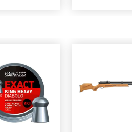
es zijn uitgevoerd
omstandigheden. Wij
bbele schroeven,
monteren deze ringe
voor de bevestiging
alle geweren die tot 
 geweer als de
schieten. Of het een
iging van de
is of een Weihrauch, 
ijker. De montage is
Hawke montages vol
orzien van een
uitstekend. De ringen z
e stop in de vorm
uitgevoerd met rond
n inbusboutje dat
dubbele schroeven, d
s de bijgeleverde
zowel voor de bevesti
leutel verwijderd kan
op het geweer als de
. Ook de
bevestiging van de kji
leutels voor de
de ringen.
ge worden
De&nbsp;montage b
leverd.&nbsp;Geschikt
ook een montage stop
ijkers tot 56mm
vorm van een inbusbo
schikt voor kijkers
dat middels de bijgel
n 1" tubeTe
inbussleutel verwijde
ren op weaver
worden. Ook de sleute