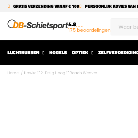
GRATIS VERZENDING VANAF € 100
PERSOONLIJK ADVIES VAN 
4.8
175 beoordelingen
LUCHTBUKSEN
KOGELS
OPTIEK
ZELFVERDEDIGIN
Home
Hawke 1" 2-Delig Hoog 1" Reach Weaver