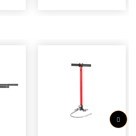
montageringen zijn
verreweg de meest
n op
inzetbare voor bijna alle
310ms
omstandigheden. Wij
 Gamo
monteren deze ringen op
de
alle geweren die tot 310ms
doen
schieten. Of het een Gamo
ijn
is of een Weihrauch, de
om
Hawke montages voldoen
us
uitstekend. De ringen zijn
ging
uitgevoerd met rondom
dubbele schroeven, dus
ker in
zowel voor de bevestiging
op het geweer als de
evat
bevestiging van de kijker in
 in de
de ringen. De montage
utje
bevat ook een montage
everde
stop in de vorm van een
rd kan
inbusboutje dat middels de
ls