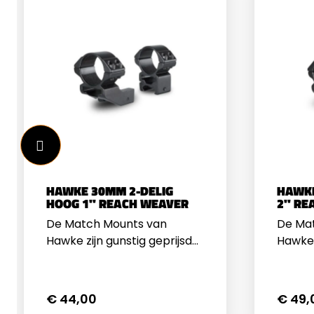
HAWKE 30MM 2-DELIG
HAWKE
HOOG 1" REACH WEAVER
2" RE
De Match Mounts van
De Ma
Hawke zijn gunstig geprijsd
Hawke 
maar voldoen aan hoge
maar 
eisen. De montageringen zijn
eisen.
verreweg de meest
luchtb
€ 44,00
€ 49,
inzetbare voor bijna alle
montag