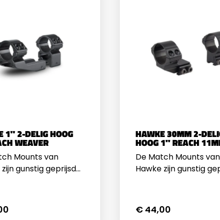
 1" 2-DELIG HOOG
HAWKE 30MM 2-DELI
ACH WEAVER
HOOG 1" REACH 11M
tch Mounts van
De Match Mounts van
zijn gunstig geprijsd
Hawke zijn gunstig gep
voldoen aan hoge
maar voldoen aan ho
 Ongeacht welk merk
eisen. De montagering
uks je hebt, Hawke
verreweg de meest
00
€ 44,00
es volstaan altijd. De
inzetbare voor bijna a